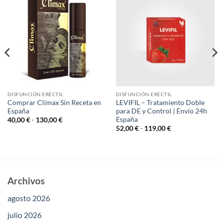
DISFUNCIÓN ERÉCTIL
DISFUNCIÓN ERÉCTIL
Comprar Climax Sin Receta en
​LEVIFIL – Tratamiento Doble
España
para DE y Control | Envío 24h
España
Rango
40,00
€
-
130,00
€
de
Rango
52,00
€
-
119,00
€
precios:
de
desde
precios:
40,00 €
desde
hasta
52,00 €
130,00 €
hasta
119,00 €
Archivos
agosto 2026
julio 2026