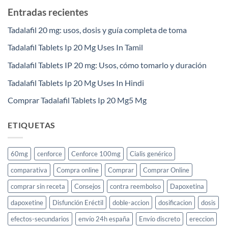
Entradas recientes
Tadalafil 20 mg: usos, dosis y guía completa de toma
Tadalafil Tablets Ip 20 Mg Uses In Tamil
Tadalafil Tablets IP 20 mg: Usos, cómo tomarlo y duración
Tadalafil Tablets Ip 20 Mg Uses In Hindi
Comprar Tadalafil Tablets Ip 20 Mg5 Mg
ETIQUETAS
60mg
cenforce
Cenforce 100mg
Cialis genérico
comparativa
Compra online
Comprar
Comprar Online
comprar sin receta
Consejos
contra reembolso
Dapoxetina
dapoxetine
Disfunción Eréctil
doble-accion
dosificacion
dosis
efectos-secundarios
envío 24h españa
Envío discreto
ereccion