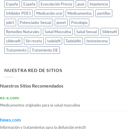
España
España
Eyaculación Precoz
guia
Impotencia
Inhibidor PDE5
Medicación oral
Medicamentos
pastillas
pde5
Potenciador Sexual
poxet
Psicología
Remedios Naturales
Salud Masculina
Salud Sexual
Sildenafil
sildenafil
Sin receta
tadalafil
Tadalafilo
testosterona
Tratamiento
Tratamiento DE
NUESTRA RED DE SITIOS
Nuestros Sitios Recomendados
es-x.com
Medicamentos originales para la salud masculina
hioes.com
Información y tratamientos para la disfunción eréctil