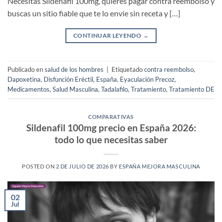
Necesitas Sildenafil 100mg, quieres pagar contra reembolso y
buscas un sitio fiable que te lo envíe sin receta y […]
CONTINUAR LEYENDO
→
Publicado en
salud de los hombres
|
Etiquetado
contra reembolso
,
Dapoxetina
,
Disfunción Eréctil
,
España
,
Eyaculación Precoz
,
Medicamentos
,
Salud Masculina
,
Tadalafilo
,
Tratamiento
,
Tratamiento DE
COMPARATIVAS
Sildenafil 100mg precio en España 2026:
todo lo que necesitas saber
POSTED ON
2 DE JULIO DE 2026
BY
ESPAÑA MEJORA MASCULINA
02
Jul