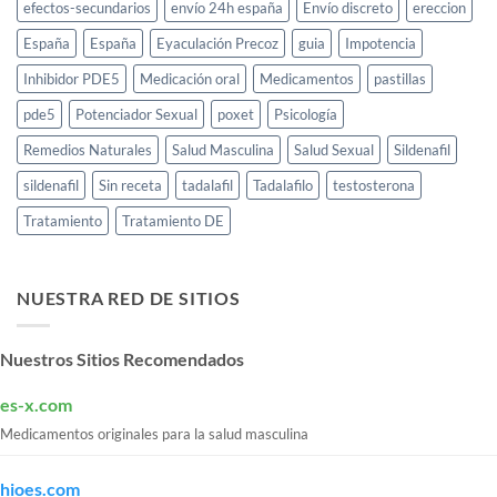
efectos-secundarios
envío 24h españa
Envío discreto
ereccion
España
España
Eyaculación Precoz
guia
Impotencia
Inhibidor PDE5
Medicación oral
Medicamentos
pastillas
pde5
Potenciador Sexual
poxet
Psicología
Remedios Naturales
Salud Masculina
Salud Sexual
Sildenafil
sildenafil
Sin receta
tadalafil
Tadalafilo
testosterona
Tratamiento
Tratamiento DE
NUESTRA RED DE SITIOS
Nuestros Sitios Recomendados
es-x.com
Medicamentos originales para la salud masculina
hioes.com