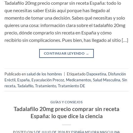
Tadalafilo 20mg precio comprar sin receta España: todo lo
que necesitas saber Estás aquí porque has llegado al
momento de tomar una decisión. Sabes qué necesitas y solo
quieres una cosa: información clara sobre el tadalafilo 20mg
precio, dónde comprarlo sin receta en España y cómo
recibirlo sin complicaciones. Pues bien, has llegado al sitio […]
CONTINUAR LEYENDO
→
Publicado en
salud de los hombres
|
Etiquetado
Dapoxetina
,
Disfunción
Eréctil
,
España
,
Eyaculación Precoz
,
Medicamentos
,
Salud Masculina
,
Sin
receta
,
Tadalafilo
,
Tratamiento
,
Tratamiento DE
GUÍAS Y CONSEJOS
Tadalafilo 20mg precio comprar sin receta
España: lo que dice la ciencia
POSTED ON
5 DE JULIO DE 2026
BY
ESPAÑA MEJORA MASCULINA