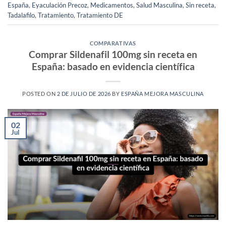
España
,
Eyaculación Precoz
,
Medicamentos
,
Salud Masculina
,
Sin receta
,
Tadalafilo
,
Tratamiento
,
Tratamiento DE
COMPARATIVAS
Comprar Sildenafil 100mg sin receta en
España: basado en evidencia científica
POSTED ON
2 DE JULIO DE 2026
BY
ESPAÑA MEJORA MASCULINA
02
Jul