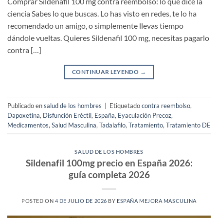
Comprar Sildenafil 100 mg contra reembolso: lo que dice la
ciencia Sabes lo que buscas. Lo has visto en redes, te lo ha
recomendado un amigo, o simplemente llevas tiempo
dándole vueltas. Quieres Sildenafil 100 mg, necesitas pagarlo
contra […]
CONTINUAR LEYENDO
→
Publicado en
salud de los hombres
|
Etiquetado
contra reembolso
,
Dapoxetina
,
Disfunción Eréctil
,
España
,
Eyaculación Precoz
,
Medicamentos
,
Salud Masculina
,
Tadalafilo
,
Tratamiento
,
Tratamiento DE
SALUD DE LOS HOMBRES
Sildenafil 100mg precio en España 2026:
guía completa 2026
POSTED ON
4 DE JULIO DE 2026
BY
ESPAÑA MEJORA MASCULINA