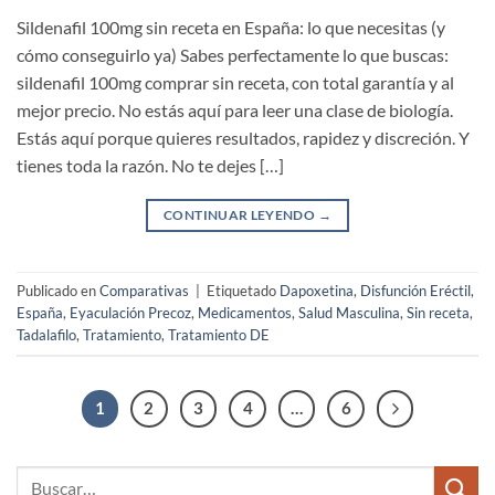
Sildenafil 100mg sin receta en España: lo que necesitas (y
cómo conseguirlo ya) Sabes perfectamente lo que buscas:
sildenafil 100mg comprar sin receta, con total garantía y al
mejor precio. No estás aquí para leer una clase de biología.
Estás aquí porque quieres resultados, rapidez y discreción. Y
tienes toda la razón. No te dejes […]
CONTINUAR LEYENDO
→
Publicado en
Comparativas
|
Etiquetado
Dapoxetina
,
Disfunción Eréctil
,
España
,
Eyaculación Precoz
,
Medicamentos
,
Salud Masculina
,
Sin receta
,
Tadalafilo
,
Tratamiento
,
Tratamiento DE
1
2
3
4
…
6