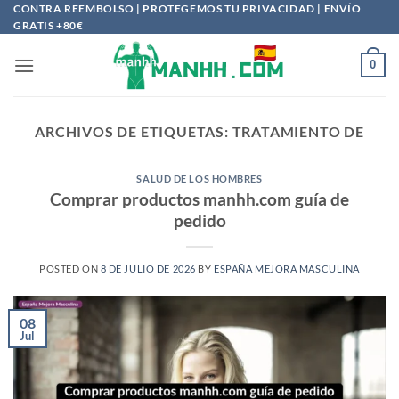
Saltar
CONTRA REEMBOLSO | PROTEGEMOS TU PRIVACIDAD | ENVÍO
GRATIS +80€
al
contenido
0
ARCHIVOS DE ETIQUETAS:
TRATAMIENTO DE
SALUD DE LOS HOMBRES
Comprar productos manhh.com guía de
pedido
POSTED ON
8 DE JULIO DE 2026
BY
ESPAÑA MEJORA MASCULINA
08
Jul