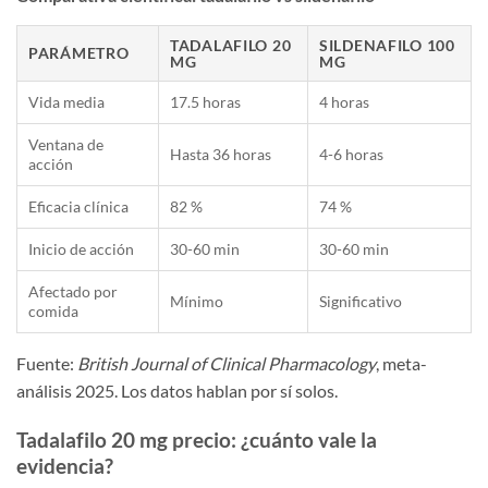
TADALAFILO 20
SILDENAFILO 100
PARÁMETRO
MG
MG
Vida media
17.5 horas
4 horas
Ventana de
Hasta 36 horas
4-6 horas
acción
Eficacia clínica
82 %
74 %
Inicio de acción
30-60 min
30-60 min
Afectado por
Mínimo
Significativo
comida
Fuente:
British Journal of Clinical Pharmacology
, meta-
análisis 2025. Los datos hablan por sí solos.
Tadalafilo 20 mg precio: ¿cuánto vale la
evidencia?