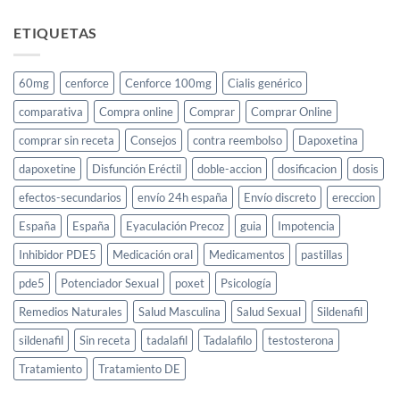
ETIQUETAS
60mg
cenforce
Cenforce 100mg
Cialis genérico
comparativa
Compra online
Comprar
Comprar Online
comprar sin receta
Consejos
contra reembolso
Dapoxetina
dapoxetine
Disfunción Eréctil
doble-accion
dosificacion
dosis
efectos-secundarios
envío 24h españa
Envío discreto
ereccion
España
España
Eyaculación Precoz
guia
Impotencia
Inhibidor PDE5
Medicación oral
Medicamentos
pastillas
pde5
Potenciador Sexual
poxet
Psicología
Remedios Naturales
Salud Masculina
Salud Sexual
Sildenafil
sildenafil
Sin receta
tadalafil
Tadalafilo
testosterona
Tratamiento
Tratamiento DE