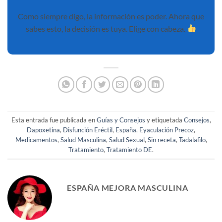
Como siempre digo, la información es poder. Ahora que
sabes esto, la decisión es tuya. Elige con cabeza.
Esta entrada fue publicada en
Guías y Consejos
y etiquetada
Consejos
,
Dapoxetina
,
Disfunción Eréctil
,
España
,
Eyaculación Precoz
,
Medicamentos
,
Salud Masculina
,
Salud Sexual
,
Sin receta
,
Tadalafilo
,
Tratamiento
,
Tratamiento DE
.
ESPAÑA MEJORA MASCULINA