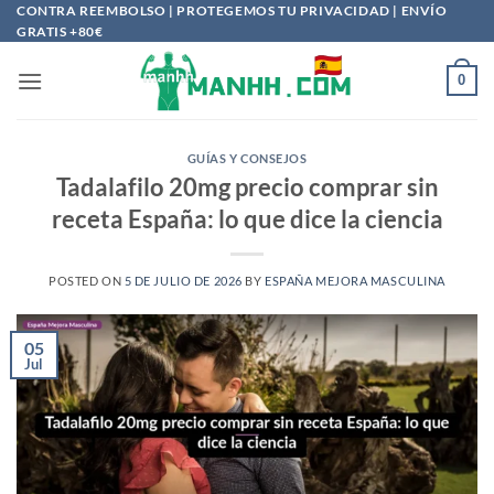
Saltar
CONTRA REEMBOLSO | PROTEGEMOS TU PRIVACIDAD | ENVÍO
GRATIS +80€
al
contenido
0
GUÍAS Y CONSEJOS
Tadalafilo 20mg precio comprar sin
receta España: lo que dice la ciencia
POSTED ON
5 DE JULIO DE 2026
BY
ESPAÑA MEJORA MASCULINA
05
Jul