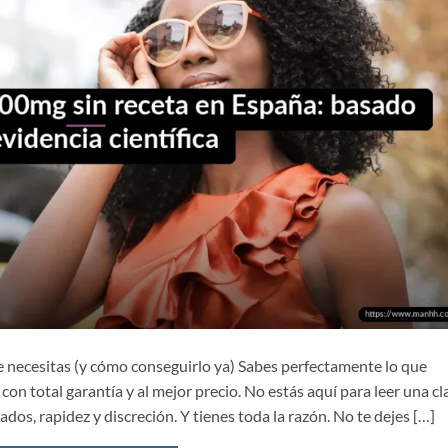
ue necesitas (y cómo conseguirlo ya) Sabes perfectamente lo que
con total garantía y al mejor precio. No estás aquí para leer una cl
ados, rapidez y discreción. Y tienes toda la razón. No te dejes […]