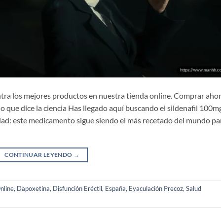
tra los mejores productos en nuestra tienda online. Comprar aho
o que dice la ciencia Has llegado aquí buscando el sildenafil 100m
idad: este medicamento sigue siendo el más recetado del mundo pa
CONTINUAR LEYENDO
→
nline
,
Dapoxetina
,
Disfunción Eréctil
,
España
,
Eyaculación Precoz
,
Salud