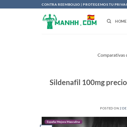
Saltar
CONTRA REEMBOLSO | PROTEGEMOS TU PRIVACI
al
contenido
HOME
Comparativas d
Sildenafil 100mg precio
POSTED ON
2 DE