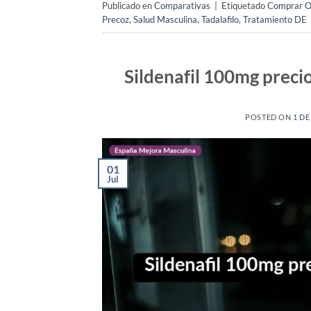
Publicado en
Comparativas
|
Etiquetado
Comprar O
Precoz
,
Salud Masculina
,
Tadalafilo
,
Tratamiento DE
Sildenafil 100mg precio
POSTED ON
1 DE
01
Jul