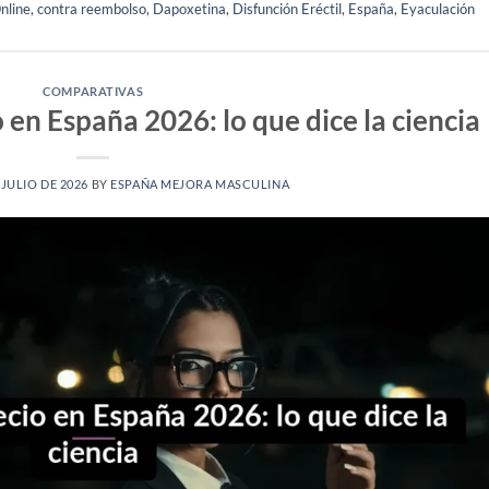
nline
,
contra reembolso
,
Dapoxetina
,
Disfunción Eréctil
,
España
,
Eyaculación
COMPARATIVAS
 en España 2026: lo que dice la ciencia
 JULIO DE 2026
BY
ESPAÑA MEJORA MASCULINA