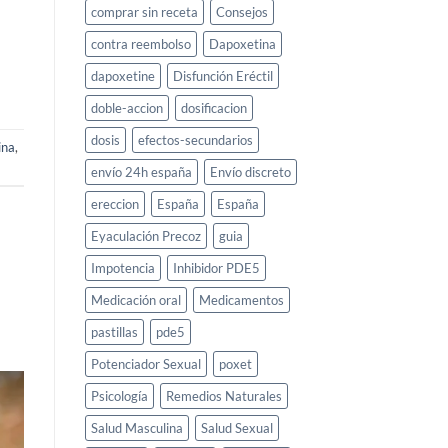
comprar sin receta
Consejos
contra reembolso
Dapoxetina
dapoxetine
Disfunción Eréctil
doble-accion
dosificacion
dosis
efectos-secundarios
ina
,
envío 24h españa
Envío discreto
ereccion
España
España
Eyaculación Precoz
guia
Impotencia
Inhibidor PDE5
Medicación oral
Medicamentos
pastillas
pde5
Potenciador Sexual
poxet
Psicología
Remedios Naturales
Salud Masculina
Salud Sexual