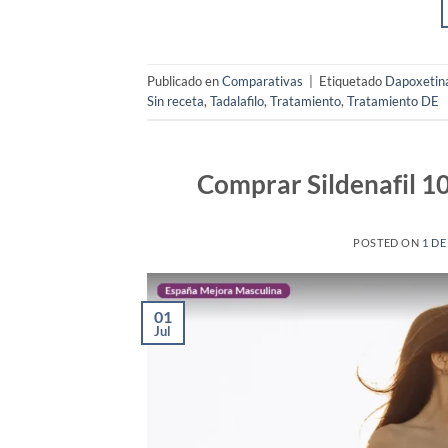
Publicado en
Comparativas
|
Etiquetado
Dapoxetin
Sin receta
,
Tadalafilo
,
Tratamiento
,
Tratamiento DE
Comprar Sildenafil 1
POSTED ON
1 DE
01
Jul