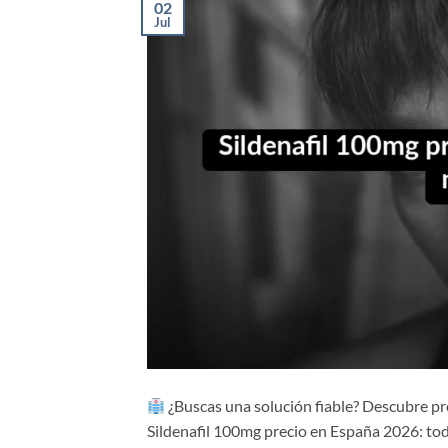
02
Jul
¿Buscas una solución fiable? Descubre pr
Sildenafil 100mg precio en España 2026: tod