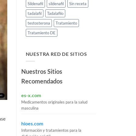
Sildenafil
sildenafil
Sin receta
tadalafil
Tadalafilo
testosterona
Tratamiento
Tratamiento DE
NUESTRA RED DE SITIOS
Nuestros Sitios
Recomendados
es-x.com
Medicamentos originales para la salud
masculina
ase
hioes.com
Información y tratamientos para la