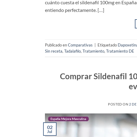
cuánto cuesta el sildenafil 100mg en España 
entiendo perfectamente. […]
Publicado en
Comparativas
|
Etiquetado
Dapoxetin
Sin receta
,
Tadalafilo
,
Tratamiento
,
Tratamiento DE
Comprar Sildenafil 1
ev
POSTED ON
2 DE
02
Jul