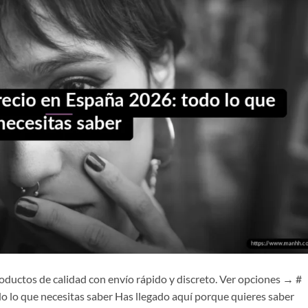
oductos de calidad con envío rápido y discreto. Ver opciones → #
o lo que necesitas saber Has llegado aquí porque quieres saber