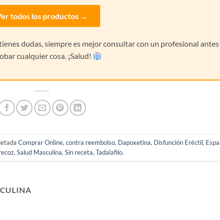
er todos los productos →
i tienes dudas, siempre es mejor consultar con un profesional antes
obar cualquier cosa. ¡Salud!
uetada
Comprar Online
,
contra reembolso
,
Dapoxetina
,
Disfunción Eréctil
,
Espa
recoz
,
Salud Masculina
,
Sin receta
,
Tadalafilo
.
CULINA