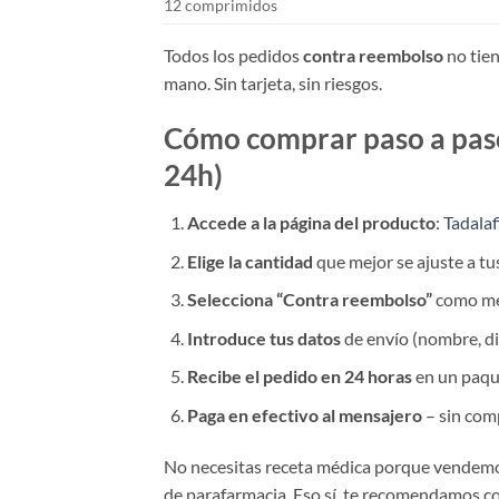
12 comprimidos
Todos los pedidos
contra reembolso
no tien
mano. Sin tarjeta, sin riesgos.
Cómo comprar paso a paso 
24h)
Accede a la página del producto
:
Tadala
Elige la cantidad
que mejor se ajuste a tu
Selecciona “Contra reembolso”
como mét
Introduce tus datos
de envío (nombre, dir
Recibe el pedido en 24 horas
en un paque
Paga en efectivo al mensajero
– sin com
No necesitas receta médica porque vendemo
de parafarmacia. Eso sí, te recomendamos co