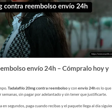
eembolso envío 24h – Cómpralo hoy y
empo.
Tadalafilo 20mg contra reembolso
y con
envío 24h
es lo que
 semanas, sin pagar por adelantado y sin tener que justificarte.
 en segundos, paga cuando recibas y el paquete llega al día siguie