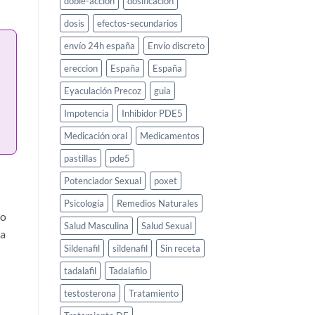
doble-accion
dosificacion
dosis
efectos-secundarios
envío 24h españa
Envío discreto
ereccion
España
España
Eyaculación Precoz
guia
Impotencia
Inhibidor PDE5
Medicación oral
Medicamentos
pastillas
pde5
Potenciador Sexual
poxet
Psicología
Remedios Naturales
no
Salud Masculina
Salud Sexual
ta
Sildenafil
sildenafil
Sin receta
tadalafil
Tadalafilo
testosterona
Tratamiento