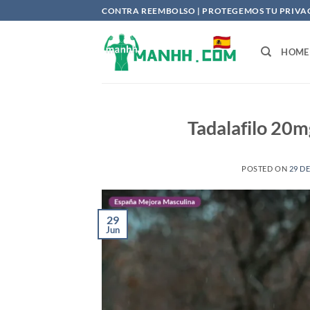
Saltar
CONTRA REEMBOLSO | PROTEGEMOS TU PRIVACI
al
contenido
HOME
Tadalafilo 20m
POSTED ON
29 D
29
Jun