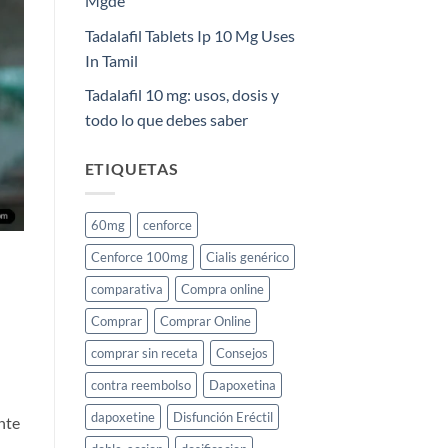
Mgde
Tadalafil Tablets Ip 10 Mg Uses
In Tamil
Tadalafil 10 mg: usos, dosis y
todo lo que debes saber
ETIQUETAS
60mg
cenforce
Cenforce 100mg
Cialis genérico
comparativa
Compra online
Comprar
Comprar Online
comprar sin receta
Consejos
contra reembolso
Dapoxetina
dapoxetine
Disfunción Eréctil
nte