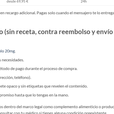
desde 69,95 €
24h
en recargo adicional. Pagas solo cuando el mensajero te lo entreg
(sin receta, contra reembolso y envío
filo 20mg
.
s necesidades.
odo de pago durante el proceso de compra.
ección, teléfono).
te opaco y sin etiquetas que revelen el contenido.
promiso hasta que lo tengas en la mano.
s dentro del marco legal como complemento alimenticio o produ
nsultar con tu médico si tienes alguna condición preexistente.