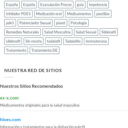
España
España
Eyaculación Precoz
guia
Impotencia
Inhibidor PDE5
Medicación oral
Medicamentos
pastillas
pde5
Potenciador Sexual
poxet
Psicología
Remedios Naturales
Salud Masculina
Salud Sexual
Sildenafil
sildenafil
Sin receta
tadalafil
Tadalafilo
testosterona
Tratamiento
Tratamiento DE
NUESTRA RED DE SITIOS
Nuestros Sitios Recomendados
es-x.com
Medicamentos originales para la salud masculina
hioes.com
Información y tratamientos para la disfunción eréctil