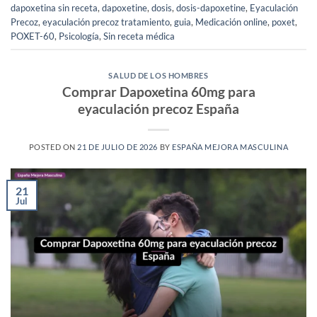
dapoxetina sin receta
,
dapoxetine
,
dosis
,
dosis-dapoxetine
,
Eyaculación
Precoz
,
eyaculación precoz tratamiento
,
guia
,
Medicación online
,
poxet
,
POXET-60
,
Psicología
,
Sin receta médica
SALUD DE LOS HOMBRES
Comprar Dapoxetina 60mg para
eyaculación precoz España
POSTED ON
21 DE JULIO DE 2026
BY
ESPAÑA MEJORA MASCULINA
21
Jul