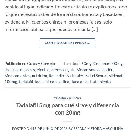
venido al lugar indicado. En este artículo te explicamos todo
lo que necesitas saber de forma clara, honesta y basada en
evidencia. Ni cuentos chinos ni promesas falsas: solo
información útil para que puedas tomar la […]
CONTINUAR LEYENDO
→
Publicado en
Guías y Consejos
|
Etiquetado
60mg
,
Cenforce 100mg
,
dosificacion
,
dosis
,
efectos
,
ereccion
,
guia
,
Mecanismo de acción
,
Medicamentos
,
nutricion
,
Remedios Naturales
,
Salud Sexual
,
sildenafil-
100mg
,
tadalafil
,
tadalafil-dapoxetina
,
Tadalafilo
,
Tratamiento
COMPARATIVAS
Tadalafil 5mg para qué sirve y diferencia
con 20mg
POSTED ON
15 DE JUNIO DE 2026
BY
ESPAÑA MEJORA MASCULINA