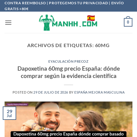
Saltar
CONTRA REEMBOLSO | PROTEGEMOS TU PRIVACIDAD | ENVÍO
GRATIS +80€
al
contenido
0
ARCHIVOS DE ETIQUETAS:
60MG
EYACULACIÓN PRECOZ
Dapoxetina 60mg precio España: dónde
comprar según la evidencia científica
POSTED ON
29 DE JULIO DE 2026
BY
ESPAÑA MEJORA MASCULINA
29
Jul