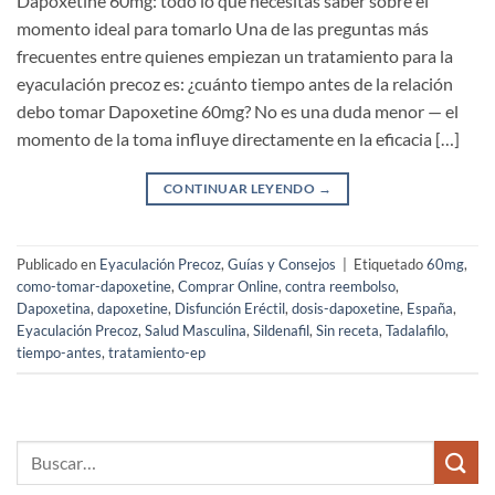
Dapoxetine 60mg: todo lo que necesitas saber sobre el
momento ideal para tomarlo Una de las preguntas más
frecuentes entre quienes empiezan un tratamiento para la
eyaculación precoz es: ¿cuánto tiempo antes de la relación
debo tomar Dapoxetine 60mg? No es una duda menor — el
momento de la toma influye directamente en la eficacia […]
CONTINUAR LEYENDO
→
Publicado en
Eyaculación Precoz
,
Guías y Consejos
|
Etiquetado
60mg
,
como-tomar-dapoxetine
,
Comprar Online
,
contra reembolso
,
Dapoxetina
,
dapoxetine
,
Disfunción Eréctil
,
dosis-dapoxetine
,
España
,
Eyaculación Precoz
,
Salud Masculina
,
Sildenafil
,
Sin receta
,
Tadalafilo
,
tiempo-antes
,
tratamiento-ep