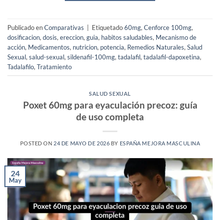
Publicado en
Comparativas
|
Etiquetado
60mg
,
Cenforce 100mg
,
dosificacion
,
dosis
,
ereccion
,
guia
,
habitos saludables
,
Mecanismo de
acción
,
Medicamentos
,
nutricion
,
potencia
,
Remedios Naturales
,
Salud
Sexual
,
salud-sexual
,
sildenafil-100mg
,
tadalafil
,
tadalafil-dapoxetina
,
Tadalafilo
,
Tratamiento
SALUD SEXUAL
Poxet 60mg para eyaculación precoz: guía
de uso completa
POSTED ON
24 DE MAYO DE 2026
BY
ESPAÑA MEJORA MASCULINA
24
May