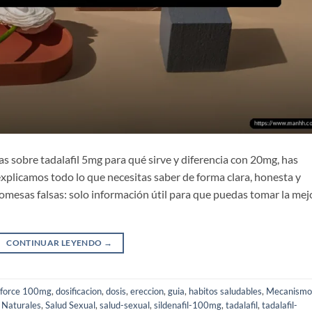
s sobre tadalafil 5mg para qué sirve y diferencia con 20mg, has
 explicamos todo lo que necesitas saber de forma clara, honesta y
romesas falsas: solo información útil para que puedas tomar la mej
CONTINUAR LEYENDO
→
force 100mg
,
dosificacion
,
dosis
,
ereccion
,
guia
,
habitos saludables
,
Mecanismo
 Naturales
,
Salud Sexual
,
salud-sexual
,
sildenafil-100mg
,
tadalafil
,
tadalafil-