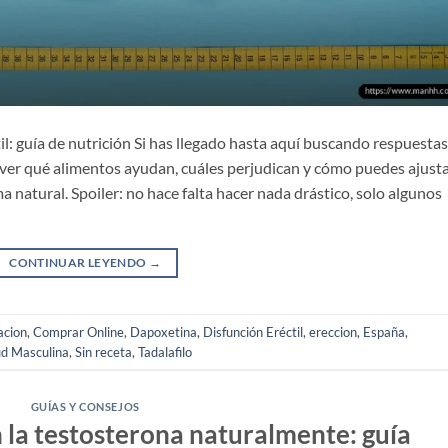
il: guía de nutrición Si has llegado hasta aquí buscando respuestas
ver qué alimentos ayudan, cuáles perjudican y cómo puedes ajust
a natural. Spoiler: no hace falta hacer nada drástico, solo algunos
CONTINUAR LEYENDO
→
acion
,
Comprar Online
,
Dapoxetina
,
Disfunción Eréctil
,
ereccion
,
España
,
ud Masculina
,
Sin receta
,
Tadalafilo
GUÍAS Y CONSEJOS
 la testosterona naturalmente: guía