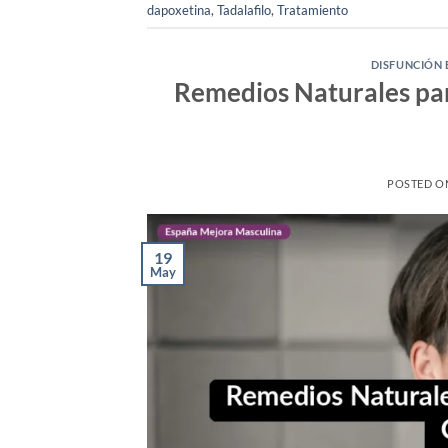
dapoxetina
,
Tadalafilo
,
Tratamiento
DISFUNCIÓN 
Remedios Naturales par
POSTED 
19
May