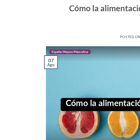
Cómo la alimentació
POSTED O
07
Ago