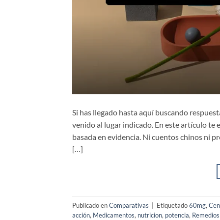
Si has llegado hasta aquí buscando respuesta
venido al lugar indicado. En este artículo te
basada en evidencia. Ni cuentos chinos ni p
[…]
Publicado en
Comparativas
|
Etiquetado
60mg
,
Cen
acción
,
Medicamentos
,
nutricion
,
potencia
,
Remedios