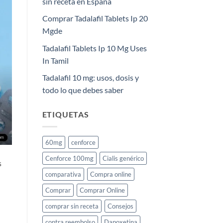
sin receta en España
Comprar Tadalafil Tablets Ip 20
Mgde
Tadalafil Tablets Ip 10 Mg Uses
In Tamil
Tadalafil 10 mg: usos, dosis y
todo lo que debes saber
ETIQUETAS
60mg
cenforce
Cenforce 100mg
Cialis genérico
s
comparativa
Compra online
Comprar
Comprar Online
comprar sin receta
Consejos
contra reembolso
Dapoxetina