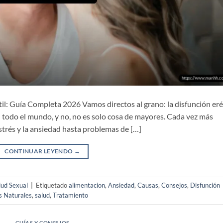
il: Guía Completa 2026 Vamos directos al grano: la disfunción eré
 todo el mundo, y no, no es solo cosa de mayores. Cada vez más
estrés y la ansiedad hasta problemas de […]
CONTINUAR LEYENDO
→
lud Sexual
|
Etiquetado
alimentacion
,
Ansiedad
,
Causas
,
Consejos
,
Disfunción
 Naturales
,
salud
,
Tratamiento
GUÍAS Y CONSEJOS