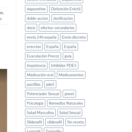
dapoxetine
Disfunción Eréctil
ón
,
doble-accion
dosificacion
o
dosis
efectos-secundarios
envío 24h españa
Envío discreto
ereccion
España
España
Eyaculación Precoz
guia
Impotencia
Inhibidor PDE5
Medicación oral
Medicamentos
pastillas
pde5
Potenciador Sexual
poxet
Psicología
Remedios Naturales
Salud Masculina
Salud Sexual
Sildenafil
sildenafil
Sin receta
tadalafil
Tadalafilo