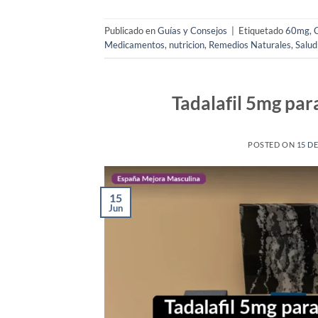
Publicado en
Guías y Consejos
|
Etiquetado
60mg
,
Medicamentos
,
nutricion
,
Remedios Naturales
,
Salud
Tadalafil 5mg par
POSTED ON
15 D
15
Jun