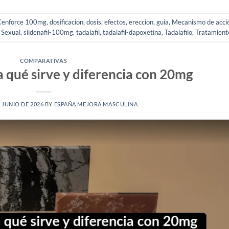
Cenforce 100mg
,
dosificacion
,
dosis
,
efectos
,
ereccion
,
guia
,
Mecanismo de acci
 Sexual
,
sildenafil-100mg
,
tadalafil
,
tadalafil-dapoxetina
,
Tadalafilo
,
Tratamient
COMPARATIVAS
a qué sirve y diferencia con 20mg
E JUNIO DE 2026
BY
ESPAÑA MEJORA MASCULINA