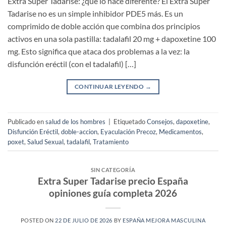
Extra Super Tadarise: ¿qué lo hace diferente? El Extra Super
Tadarise no es un simple inhibidor PDE5 más. Es un
comprimido de doble acción que combina dos principios
activos en una sola pastilla: tadalafil 20 mg + dapoxetine 100
mg. Esto significa que ataca dos problemas a la vez: la
disfunción eréctil (con el tadalafil) […]
CONTINUAR LEYENDO
→
Publicado en
salud de los hombres
|
Etiquetado
Consejos
,
dapoxetine
,
Disfunción Eréctil
,
doble-accion
,
Eyaculación Precoz
,
Medicamentos
,
poxet
,
Salud Sexual
,
tadalafil
,
Tratamiento
SIN CATEGORÍA
Extra Super Tadarise precio España
opiniones guía completa 2026
POSTED ON
22 DE JULIO DE 2026
BY
ESPAÑA MEJORA MASCULINA