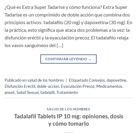
¿Qué es Extra Super Tadarise y cómo funciona? Extra Super
Tadarise es un comprimido de doble acción que combina dos
principios activos: tadalafilo (20 mg) y dapoxetina (30 mg). En
la práctica, esto significa que ataca dos problemas a la vez: la
disfunción eréctil y la eyaculación precoz. El tadalafilo relaja
los vasos sanguíneos del […]
CONTINUAR LEYENDO
→
Publicado en
salud de los hombres
|
Etiquetado
Consejos
,
dapoxetine
,
Disfunción Eréctil
,
doble-accion
,
Eyaculación Precoz
,
Medicamentos
,
poxet
,
Salud Sexual
,
tadalafil
,
Tratamiento
SALUD DE LOS HOMBRES
Tadalafil Tablets IP 10 mg: opiniones, dosis
y cómo tomarlo