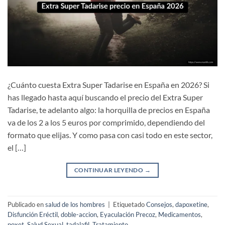
¿Cuánto cuesta Extra Super Tadarise en España en 2026? Si
has llegado hasta aquí buscando el precio del Extra Super
Tadarise, te adelanto algo: la horquilla de precios en España
va de los 2 a los 5 euros por comprimido, dependiendo del
formato que elijas. Y como pasa con casi todo en este sector,
el […]
CONTINUAR LEYENDO
→
Publicado en
salud de los hombres
|
Etiquetado
Consejos
,
dapoxetine
,
Disfunción Eréctil
,
doble-accion
,
Eyaculación Precoz
,
Medicamentos
,
poxet
,
Salud Sexual
,
tadalafil
,
Tratamiento