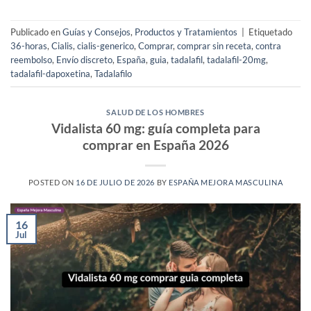
Publicado en
Guías y Consejos
,
Productos y Tratamientos
|
Etiquetado
36-horas
,
Cialis
,
cialis-generico
,
Comprar
,
comprar sin receta
,
contra
reembolso
,
Envío discreto
,
España
,
guia
,
tadalafil
,
tadalafil-20mg
,
tadalafil-dapoxetina
,
Tadalafilo
SALUD DE LOS HOMBRES
Vidalista 60 mg: guía completa para
comprar en España 2026
POSTED ON
16 DE JULIO DE 2026
BY
ESPAÑA MEJORA MASCULINA
16
Jul