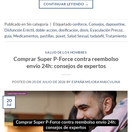
CONTINUAR LEYENDO
→
Publicado en Sin categoría
|
Etiquetado
cenforce
,
Consejos
,
dapoxetine
,
Disfunción Eréctil
,
doble-accion
,
dosificacion
,
dosis
,
Eyaculación Precoz
,
guia
,
Medicamentos
,
pastillas
,
poxet
,
Salud Sexual
,
tadalafil
,
Tratamiento
SALUD DE LOS HOMBRES
Comprar Super P-Force contra reembolso
envío 24h: consejos de expertos
POSTED ON
20 DE JULIO DE 2026
BY
ESPAÑA MEJORA MASCULINA
20
Jul