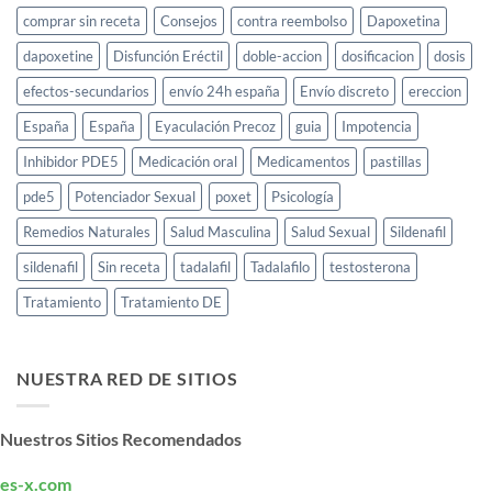
comprar sin receta
Consejos
contra reembolso
Dapoxetina
dapoxetine
Disfunción Eréctil
doble-accion
dosificacion
dosis
efectos-secundarios
envío 24h españa
Envío discreto
ereccion
España
España
Eyaculación Precoz
guia
Impotencia
Inhibidor PDE5
Medicación oral
Medicamentos
pastillas
pde5
Potenciador Sexual
poxet
Psicología
Remedios Naturales
Salud Masculina
Salud Sexual
Sildenafil
sildenafil
Sin receta
tadalafil
Tadalafilo
testosterona
Tratamiento
Tratamiento DE
NUESTRA RED DE SITIOS
Nuestros Sitios Recomendados
es-x.com