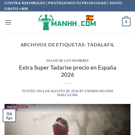
Saltar
CONTRA REEMBOLSO | PROTEGEMOS TU PRIVACIDAD | ENVÍO
GRATIS +80€
al
contenido
0
ARCHIVOS DE ETIQUETAS:
TADALAFIL
SALUD DE LOS HOMBRES
Extra Super Tadarise precio en España
2026
POSTED ON
6 DE AGOSTO DE 2026
BY
ESPAÑA MEJORA
MASCULINA
06
Ago