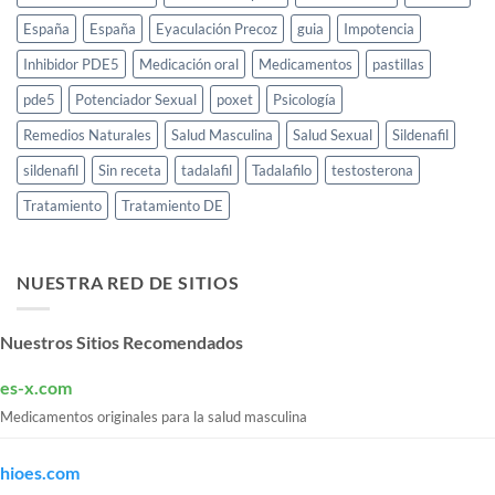
España
España
Eyaculación Precoz
guia
Impotencia
Inhibidor PDE5
Medicación oral
Medicamentos
pastillas
pde5
Potenciador Sexual
poxet
Psicología
Remedios Naturales
Salud Masculina
Salud Sexual
Sildenafil
sildenafil
Sin receta
tadalafil
Tadalafilo
testosterona
Tratamiento
Tratamiento DE
NUESTRA RED DE SITIOS
Nuestros Sitios Recomendados
es-x.com
Medicamentos originales para la salud masculina
hioes.com