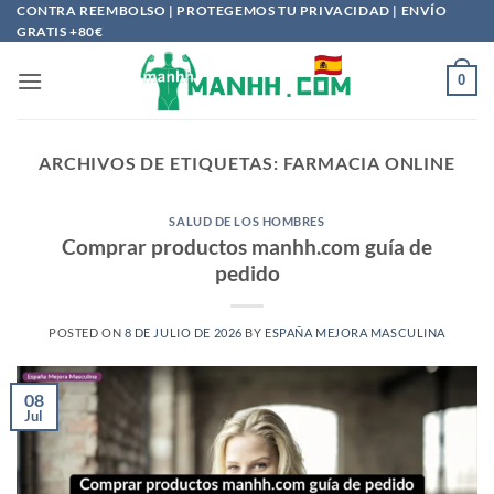
Saltar
CONTRA REEMBOLSO | PROTEGEMOS TU PRIVACIDAD | ENVÍO
GRATIS +80€
al
contenido
0
ARCHIVOS DE ETIQUETAS:
FARMACIA ONLINE
SALUD DE LOS HOMBRES
Comprar productos manhh.com guía de
pedido
POSTED ON
8 DE JULIO DE 2026
BY
ESPAÑA MEJORA MASCULINA
08
Jul