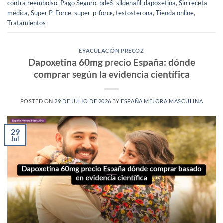
contra reembolso
,
Pago Seguro
,
pde5
,
sildenafil-dapoxetina
,
Sin receta
médica
,
Super P-Force
,
super-p-force
,
testosterona
,
Tienda online
,
Tratamientos
EYACULACIÓN PRECOZ
Dapoxetina 60mg precio España: dónde
comprar según la evidencia científica
POSTED ON
29 DE JULIO DE 2026
BY
ESPAÑA MEJORA MASCULINA
29
Jul