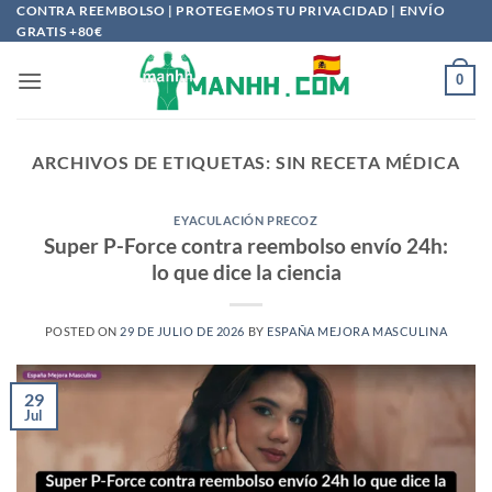
Saltar
CONTRA REEMBOLSO | PROTEGEMOS TU PRIVACIDAD | ENVÍO
GRATIS +80€
al
contenido
0
ARCHIVOS DE ETIQUETAS:
SIN RECETA MÉDICA
EYACULACIÓN PRECOZ
Super P-Force contra reembolso envío 24h:
lo que dice la ciencia
POSTED ON
29 DE JULIO DE 2026
BY
ESPAÑA MEJORA MASCULINA
29
Jul