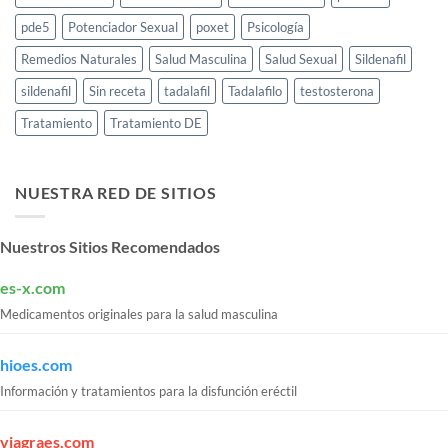
pde5
Potenciador Sexual
poxet
Psicología
Remedios Naturales
Salud Masculina
Salud Sexual
Sildenafil
sildenafil
Sin receta
tadalafil
Tadalafilo
testosterona
Tratamiento
Tratamiento DE
NUESTRA RED DE SITIOS
Nuestros Sitios Recomendados
es-x.com
Medicamentos originales para la salud masculina
hioes.com
Información y tratamientos para la disfunción eréctil
viagraes.com