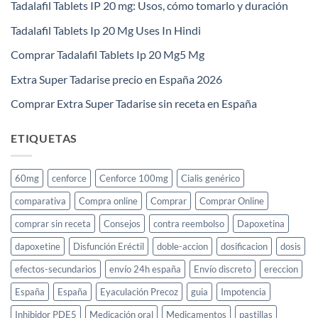
Tadalafil Tablets IP 20 mg: Usos, cómo tomarlo y duración
Tadalafil Tablets Ip 20 Mg Uses In Hindi
Comprar Tadalafil Tablets Ip 20 Mg5 Mg
Extra Super Tadarise precio en España 2026
Comprar Extra Super Tadarise sin receta en España
ETIQUETAS
60mg
cenforce
Cenforce 100mg
Cialis genérico
comparativa
Compra online
Comprar
Comprar Online
comprar sin receta
Consejos
contra reembolso
Dapoxetina
dapoxetine
Disfunción Eréctil
doble-accion
dosificacion
dosis
efectos-secundarios
envío 24h españa
Envío discreto
ereccion
España
España
Eyaculación Precoz
guia
Impotencia
Inhibidor PDE5
Medicación oral
Medicamentos
pastillas