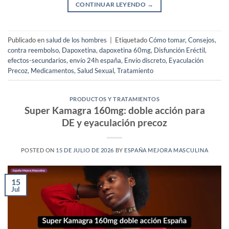
CONTINUAR LEYENDO
→
Publicado en
salud de los hombres
|
Etiquetado
Cómo tomar
,
Consejos
,
contra reembolso
,
Dapoxetina
,
dapoxetina 60mg
,
Disfunción Eréctil
,
efectos-secundarios
,
envío 24h españa
,
Envío discreto
,
Eyaculación
Precoz
,
Medicamentos
,
Salud Sexual
,
Tratamiento
PRODUCTOS Y TRATAMIENTOS
Super Kamagra 160mg: doble acción para
DE y eyaculación precoz
POSTED ON
15 DE JULIO DE 2026
BY
ESPAÑA MEJORA MASCULINA
15
Jul