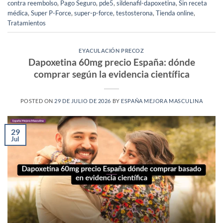
contra reembolso
,
Pago Seguro
,
pde5
,
sildenafil-dapoxetina
,
Sin receta
médica
,
Super P-Force
,
super-p-force
,
testosterona
,
Tienda online
,
Tratamientos
EYACULACIÓN PRECOZ
Dapoxetina 60mg precio España: dónde
comprar según la evidencia científica
POSTED ON
29 DE JULIO DE 2026
BY
ESPAÑA MEJORA MASCULINA
29
Jul