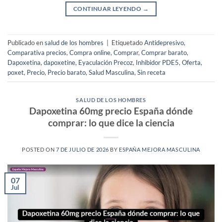
CONTINUAR LEYENDO
→
Publicado en
salud de los hombres
|
Etiquetado
Antidepresivo
,
Comparativa precios
,
Compra online
,
Comprar
,
Comprar barato
,
Dapoxetina
,
dapoxetine
,
Eyaculación Precoz
,
Inhibidor PDE5
,
Oferta
,
poxet
,
Precio
,
Precio barato
,
Salud Masculina
,
Sin receta
SALUD DE LOS HOMBRES
Dapoxetina 60mg precio España dónde
comprar: lo que dice la ciencia
POSTED ON
7 DE JULIO DE 2026
BY
ESPAÑA MEJORA MASCULINA
07
Jul