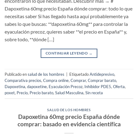
encontraron lo que necesitaban. Descubrir más → #
Dapoxetina 60mg precio España dónde comprar: todo lo que
necesitas saber Si has llegado hasta aquí probablemente ya
sabes lo que buscas: **dapoxetina 60mg** para controlar la
eyaculación precoz, quieres saber **el precio en España** y,
sobre todo, **dónde […]
CONTINUAR LEYENDO
→
Publicado en
salud de los hombres
|
Etiquetado
Antidepresivo
,
Comparativa precios
,
Compra online
,
Comprar
,
Comprar barato
,
Dapoxetina
,
dapoxetine
,
Eyaculación Precoz
,
Inhibidor PDE5
,
Oferta
,
poxet
,
Precio
,
Precio barato
,
Salud Masculina
,
Sin receta
SALUD DE LOS HOMBRES
Dapoxetina 60mg precio España dónde
comprar: basado en evidencia científica