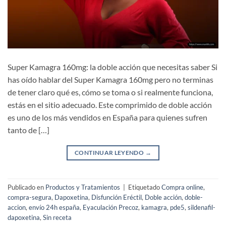
Super Kamagra 160mg: la doble acción que necesitas saber Si
has oído hablar del Super Kamagra 160mg pero no terminas
de tener claro qué es, cómo se toma o si realmente funciona,
estás en el sitio adecuado. Este comprimido de doble acción
es uno de los más vendidos en España para quienes sufren
tanto de […]
CONTINUAR LEYENDO
→
Publicado en
Productos y Tratamientos
|
Etiquetado
Compra online
,
compra-segura
,
Dapoxetina
,
Disfunción Eréctil
,
Doble acción
,
doble-
accion
,
envío 24h españa
,
Eyaculación Precoz
,
kamagra
,
pde5
,
sildenafil-
dapoxetina
,
Sin receta