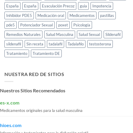
España
España
Eyaculación Precoz
guia
Impotencia
Inhibidor PDE5
Medicación oral
Medicamentos
pastillas
pde5
Potenciador Sexual
poxet
Psicología
Remedios Naturales
Salud Masculina
Salud Sexual
Sildenafil
sildenafil
Sin receta
tadalafil
Tadalafilo
testosterona
Tratamiento
Tratamiento DE
NUESTRA RED DE SITIOS
Nuestros Sitios Recomendados
es-x.com
Medicamentos originales para la salud masculina
hioes.com