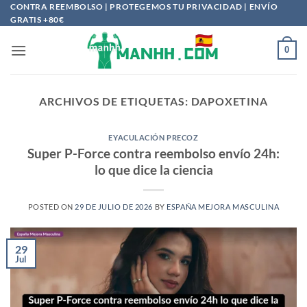
Saltar
CONTRA REEMBOLSO | PROTEGEMOS TU PRIVACIDAD | ENVÍO
GRATIS +80€
al
contenido
0
ARCHIVOS DE ETIQUETAS:
DAPOXETINA
EYACULACIÓN PRECOZ
Super P-Force contra reembolso envío 24h:
lo que dice la ciencia
POSTED ON
29 DE JULIO DE 2026
BY
ESPAÑA MEJORA MASCULINA
29
Jul