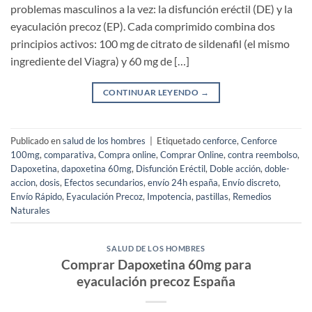
problemas masculinos a la vez: la disfunción eréctil (DE) y la
eyaculación precoz (EP). Cada comprimido combina dos
principios activos: 100 mg de citrato de sildenafil (el mismo
ingrediente del Viagra) y 60 mg de […]
CONTINUAR LEYENDO
→
Publicado en
salud de los hombres
|
Etiquetado
cenforce
,
Cenforce
100mg
,
comparativa
,
Compra online
,
Comprar Online
,
contra reembolso
,
Dapoxetina
,
dapoxetina 60mg
,
Disfunción Eréctil
,
Doble acción
,
doble-
accion
,
dosis
,
Efectos secundarios
,
envío 24h españa
,
Envío discreto
,
Envío Rápido
,
Eyaculación Precoz
,
Impotencia
,
pastillas
,
Remedios
Naturales
SALUD DE LOS HOMBRES
Comprar Dapoxetina 60mg para
eyaculación precoz España