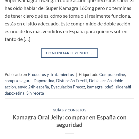
Super Kamagra 160mg: la doble acción que necesitas saber Si
has oído hablar del Super Kamagra 160mg pero no terminas
de tener claro qué es, cómo se toma o si realmente funciona,
estás en el sitio adecuado. Este comprimido de doble acción
es uno de los más vendidos en España para quienes sufren
tanto de […]
CONTINUAR LEYENDO
→
Publicado en
Productos y Tratamientos
|
Etiquetado
Compra online
,
compra-segura
,
Dapoxetina
,
Disfunción Eréctil
,
Doble acción
,
doble-
accion
,
envío 24h españa
,
Eyaculación Precoz
,
kamagra
,
pde5
,
sildenafil-
dapoxetina
,
Sin receta
GUÍAS Y CONSEJOS
Kamagra Oral Jelly: comprar en España con
seguridad