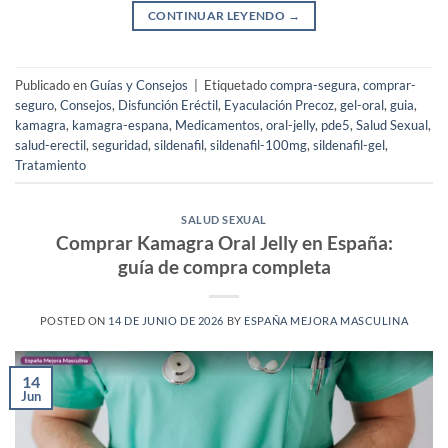
CONTINUAR LEYENDO
→
Publicado en
Guías y Consejos
|
Etiquetado
compra-segura
,
comprar-
seguro
,
Consejos
,
Disfunción Eréctil
,
Eyaculación Precoz
,
gel-oral
,
guia
,
kamagra
,
kamagra-espana
,
Medicamentos
,
oral-jelly
,
pde5
,
Salud Sexual
,
salud-erectil
,
seguridad
,
sildenafil
,
sildenafil-100mg
,
sildenafil-gel
,
Tratamiento
SALUD SEXUAL
Comprar Kamagra Oral Jelly en España:
guía de compra completa
POSTED ON
14 DE JUNIO DE 2026
BY
ESPAÑA MEJORA MASCULINA
14
Jun