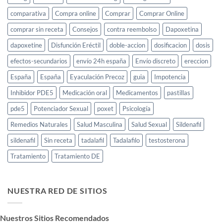
comparativa
Compra online
Comprar
Comprar Online
comprar sin receta
Consejos
contra reembolso
Dapoxetina
dapoxetine
Disfunción Eréctil
doble-accion
dosificacion
dosis
efectos-secundarios
envío 24h españa
Envío discreto
ereccion
España
España
Eyaculación Precoz
guia
Impotencia
Inhibidor PDE5
Medicación oral
Medicamentos
pastillas
pde5
Potenciador Sexual
poxet
Psicología
Remedios Naturales
Salud Masculina
Salud Sexual
Sildenafil
sildenafil
Sin receta
tadalafil
Tadalafilo
testosterona
Tratamiento
Tratamiento DE
NUESTRA RED DE SITIOS
Nuestros Sitios Recomendados