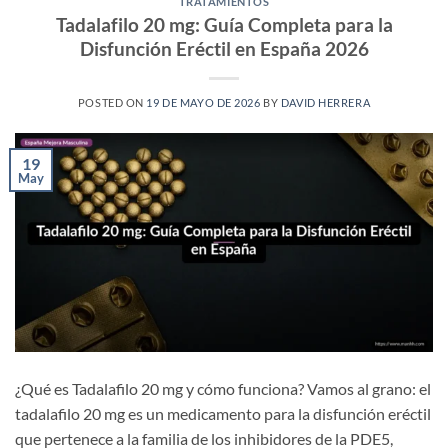
TRATAMIENTOS
Tadalafilo 20 mg: Guía Completa para la
Disfunción Eréctil en España 2026
POSTED ON
19 DE MAYO DE 2026
BY
DAVID HERRERA
19
May
¿Qué es Tadalafilo 20 mg y cómo funciona? Vamos al grano: el
tadalafilo 20 mg es un medicamento para la disfunción eréctil
que pertenece a la familia de los inhibidores de la PDE5,