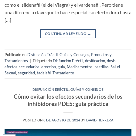
como el sildenafil (el del Viagra) y el vardenafil. Pero tiene
una diferencia clave que lo hace especial: su efecto dura hasta
[…]
CONTINUAR LEYENDO
→
Publicado en
Disfunción Eréctil
,
Guías y Consejos
,
Productos y
Tratamientos
|
Etiquetado
Disfunción Eréctil
,
dosificacion
,
dosis
,
efectos-secundarios
,
ereccion
,
guia
,
Medicamentos
,
pastillas
,
Salud
Sexual
,
seguridad
,
tadalafil
,
Tratamiento
DISFUNCIÓN ERÉCTIL
,
GUÍAS Y CONSEJOS
Cómo evitar los efectos secundarios de los
inhibidores PDE5: guía práctica
POSTED ON
8 DE AGOSTO DE 2024
BY
DAVID HERRERA