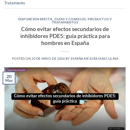
Tratamiento
DISFUNCIÓN ERÉCTIL
,
GUÍAS Y CONSEJOS
,
PRODUCTOS Y
TRATAMIENTOS
Cómo evitar efectos secundarios de
inhibidores PDE5: guía práctica para
hombres en España
POSTED ON
20 DE MAYO DE 2026
BY
ESPAÑA MEJORA MASCULINA
20
May