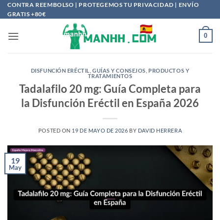
Saltar
CONTRA REEMBOLSO | PROTEGEMOS TU PRIVACIDAD | ENVÍO
GRATIS +80€
al
contenido
0
DISFUNCIÓN ERÉCTIL
,
GUÍAS Y CONSEJOS
,
PRODUCTOS Y
TRATAMIENTOS
Tadalafilo 20 mg: Guía Completa para
la Disfunción Eréctil en España 2026
POSTED ON
19 DE MAYO DE 2026
BY
DAVID HERRERA
19
May