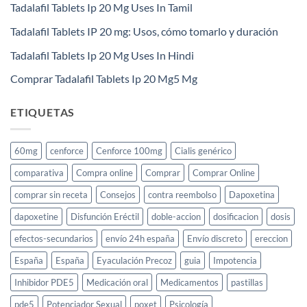
Tadalafil Tablets Ip 20 Mg Uses In Tamil
Tadalafil Tablets IP 20 mg: Usos, cómo tomarlo y duración
Tadalafil Tablets Ip 20 Mg Uses In Hindi
Comprar Tadalafil Tablets Ip 20 Mg5 Mg
ETIQUETAS
60mg
cenforce
Cenforce 100mg
Cialis genérico
comparativa
Compra online
Comprar
Comprar Online
comprar sin receta
Consejos
contra reembolso
Dapoxetina
dapoxetine
Disfunción Eréctil
doble-accion
dosificacion
dosis
efectos-secundarios
envío 24h españa
Envío discreto
ereccion
España
España
Eyaculación Precoz
guia
Impotencia
Inhibidor PDE5
Medicación oral
Medicamentos
pastillas
pde5
Potenciador Sexual
poxet
Psicología