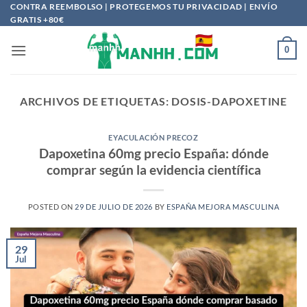
Saltar
CONTRA REEMBOLSO | PROTEGEMOS TU PRIVACIDAD | ENVÍO
GRATIS +80€
al
contenido
0
ARCHIVOS DE ETIQUETAS:
DOSIS-DAPOXETINE
EYACULACIÓN PRECOZ
Dapoxetina 60mg precio España: dónde
comprar según la evidencia científica
POSTED ON
29 DE JULIO DE 2026
BY
ESPAÑA MEJORA MASCULINA
29
Jul