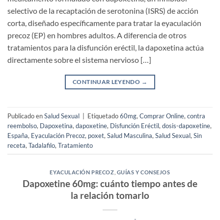
selectivo de la recaptación de serotonina (ISRS) de acción
corta, diseñado específicamente para tratar la eyaculación
precoz (EP) en hombres adultos. A diferencia de otros
tratamientos para la disfunción eréctil, la dapoxetina actúa
directamente sobre el sistema nervioso […]
CONTINUAR LEYENDO
→
Publicado en
Salud Sexual
|
Etiquetado
60mg
,
Comprar Online
,
contra
reembolso
,
Dapoxetina
,
dapoxetine
,
Disfunción Eréctil
,
dosis-dapoxetine
,
España
,
Eyaculación Precoz
,
poxet
,
Salud Masculina
,
Salud Sexual
,
Sin
receta
,
Tadalafilo
,
Tratamiento
EYACULACIÓN PRECOZ
,
GUÍAS Y CONSEJOS
Dapoxetine 60mg: cuánto tiempo antes de
la relación tomarlo