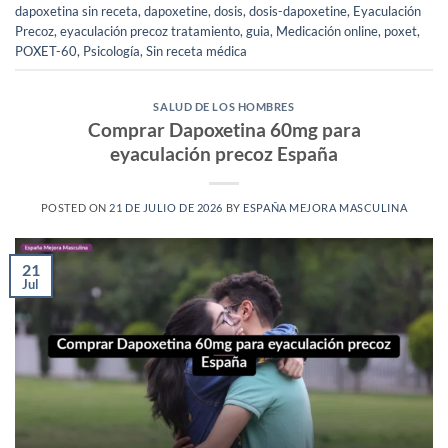
dapoxetina sin receta
,
dapoxetine
,
dosis
,
dosis-dapoxetine
,
Eyaculación
Precoz
,
eyaculación precoz tratamiento
,
guia
,
Medicación online
,
poxet
,
POXET-60
,
Psicología
,
Sin receta médica
SALUD DE LOS HOMBRES
Comprar Dapoxetina 60mg para
eyaculación precoz España
POSTED ON
21 DE JULIO DE 2026
BY
ESPAÑA MEJORA MASCULINA
21
Jul