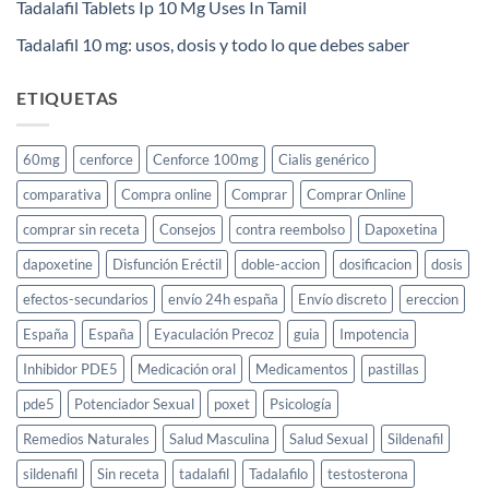
Tadalafil Tablets Ip 10 Mg Uses In Tamil
Tadalafil 10 mg: usos, dosis y todo lo que debes saber
ETIQUETAS
60mg
cenforce
Cenforce 100mg
Cialis genérico
comparativa
Compra online
Comprar
Comprar Online
comprar sin receta
Consejos
contra reembolso
Dapoxetina
dapoxetine
Disfunción Eréctil
doble-accion
dosificacion
dosis
efectos-secundarios
envío 24h españa
Envío discreto
ereccion
España
España
Eyaculación Precoz
guia
Impotencia
Inhibidor PDE5
Medicación oral
Medicamentos
pastillas
pde5
Potenciador Sexual
poxet
Psicología
Remedios Naturales
Salud Masculina
Salud Sexual
Sildenafil
sildenafil
Sin receta
tadalafil
Tadalafilo
testosterona