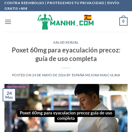
Saltar
CONTRA REEMBOLSO | PROTEGEMOS TU PRIVACIDAD | ENVÍO
GRATIS +80€
al
contenido
0
SALUD SEXUAL
Poxet 60mg para eyaculación precoz:
guía de uso completa
POSTED ON
24 DE MAYO DE 2026
BY
ESPAÑA MEJORA MASCULINA
24
May