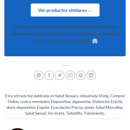
Ver productos similares →
Espero que esta guía te haya sido útil. Si tienes dudas,
siempre es mejor consultar con un profesional antes de
probar cualquier cosa. ¡Salud!
Esta entrada fue publicada en
Salud Sexual
y etiquetada
60mg
,
Comprar
Online
,
contra reembolso
,
Dapoxetina
,
dapoxetine
,
Disfunción Eréctil
,
dosis-dapoxetine
,
España
,
Eyaculación Precoz
,
poxet
,
Salud Masculina
,
Salud Sexual
,
Sin receta
,
Tadalafilo
,
Tratamiento
.