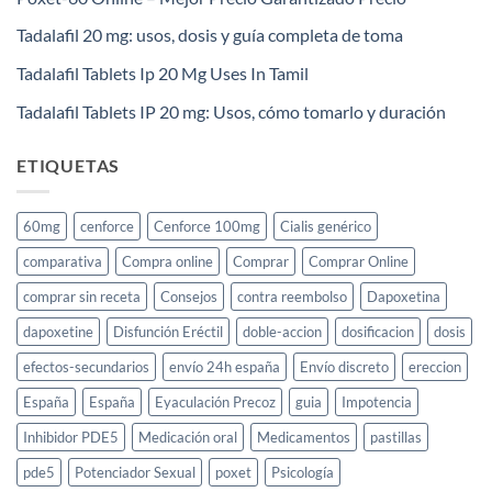
Tadalafil 20 mg: usos, dosis y guía completa de toma
Tadalafil Tablets Ip 20 Mg Uses In Tamil
Tadalafil Tablets IP 20 mg: Usos, cómo tomarlo y duración
ETIQUETAS
60mg
cenforce
Cenforce 100mg
Cialis genérico
comparativa
Compra online
Comprar
Comprar Online
comprar sin receta
Consejos
contra reembolso
Dapoxetina
dapoxetine
Disfunción Eréctil
doble-accion
dosificacion
dosis
efectos-secundarios
envío 24h españa
Envío discreto
ereccion
España
España
Eyaculación Precoz
guia
Impotencia
Inhibidor PDE5
Medicación oral
Medicamentos
pastillas
pde5
Potenciador Sexual
poxet
Psicología