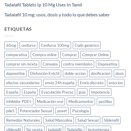
Tadalafil Tablets Ip 10 Mg Uses In Tamil
Tadalafil 10 mg: usos, dosis y todo lo que debes saber
ETIQUETAS
60mg
cenforce
Cenforce 100mg
Cialis genérico
comparativa
Compra online
Comprar
Comprar Online
comprar sin receta
Consejos
contra reembolso
Dapoxetina
dapoxetine
Disfunción Eréctil
doble-accion
dosificacion
dosis
efectos-secundarios
envío 24h españa
Envío discreto
ereccion
España
España
Eyaculación Precoz
guia
Impotencia
Inhibidor PDE5
Medicación oral
Medicamentos
pastillas
pde5
Potenciador Sexual
poxet
Psicología
Remedios Naturales
Salud Masculina
Salud Sexual
Sildenafil
sildenafil
Sin receta
tadalafil
Tadalafilo
testosterona