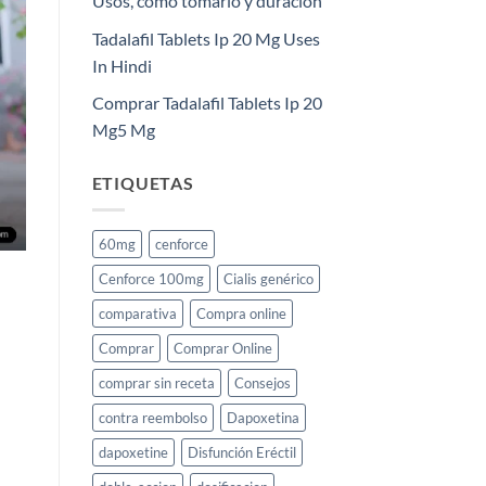
Usos, cómo tomarlo y duración
Tadalafil Tablets Ip 20 Mg Uses
In Hindi
Comprar Tadalafil Tablets Ip 20
Mg5 Mg
ETIQUETAS
60mg
cenforce
Cenforce 100mg
Cialis genérico
comparativa
Compra online
Comprar
Comprar Online
comprar sin receta
Consejos
contra reembolso
Dapoxetina
dapoxetine
Disfunción Eréctil