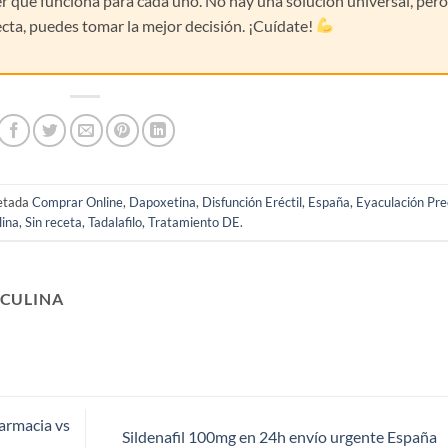
ver qué funciona para cada uno. No hay una solución universal, per
ecta, puedes tomar la mejor decisión. ¡Cuídate!
etada
Comprar Online
,
Dapoxetina
,
Disfunción Eréctil
,
España
,
Eyaculación Pre
lina
,
Sin receta
,
Tadalafilo
,
Tratamiento DE
.
CULINA
armacia vs
Sildenafil 100mg en 24h envío urgente España