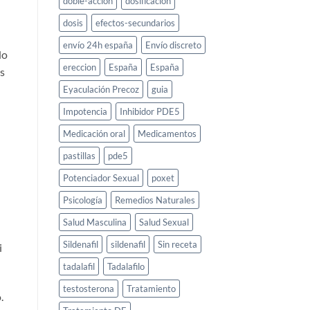
doble-accion
dosificacion
dosis
efectos-secundarios
envío 24h españa
Envío discreto
do
ereccion
España
España
os
Eyaculación Precoz
guia
Impotencia
Inhibidor PDE5
Medicación oral
Medicamentos
pastillas
pde5
Potenciador Sexual
poxet
Psicología
Remedios Naturales
Salud Masculina
Salud Sexual
Sildenafil
sildenafil
Sin receta
i
tadalafil
Tadalafilo
testosterona
Tratamiento
.