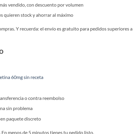
o más vendido, con descuento por volumen
es quieren stock y ahorrar al máximo
mpras. Y recuerda: el envío es gratuito para pedidos superiores a
o
tina 60mg sin receta
 transferencia o contra reembolso
ona sin problema
 en paquete discreto
 En menos de 5 minutos tienes tu pedido listo.