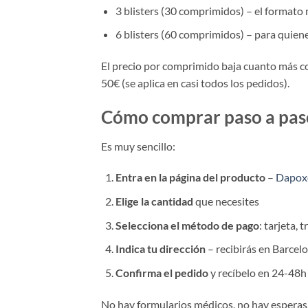
3 blisters (30 comprimidos) – el format
6 blisters (60 comprimidos) – para quien
El precio por comprimido baja cuanto más co
50€ (se aplica en casi todos los pedidos).
Cómo comprar paso a pas
Es muy sencillo:
Entra en la página del producto
–
Dapoxe
Elige la cantidad
que necesites
Selecciona el método de pago
: tarjeta,
Indica tu dirección
– recibirás en Barcel
Confirma el pedido
y recíbelo en 24-48h
No hay formularios médicos, no hay esperas.