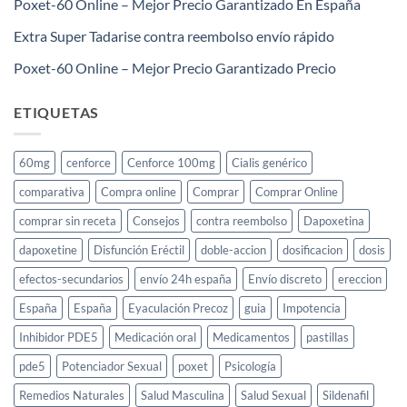
Poxet-60 Online – Mejor Precio Garantizado En España
Extra Super Tadarise contra reembolso envío rápido
Poxet-60 Online – Mejor Precio Garantizado Precio
ETIQUETAS
60mg
cenforce
Cenforce 100mg
Cialis genérico
comparativa
Compra online
Comprar
Comprar Online
comprar sin receta
Consejos
contra reembolso
Dapoxetina
dapoxetine
Disfunción Eréctil
doble-accion
dosificacion
dosis
efectos-secundarios
envío 24h españa
Envío discreto
ereccion
España
España
Eyaculación Precoz
guia
Impotencia
Inhibidor PDE5
Medicación oral
Medicamentos
pastillas
pde5
Potenciador Sexual
poxet
Psicología
Remedios Naturales
Salud Masculina
Salud Sexual
Sildenafil