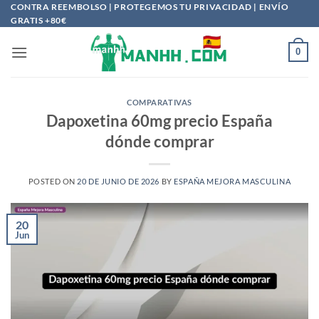
Saltar
CONTRA REEMBOLSO | PROTEGEMOS TU PRIVACIDAD | ENVÍO
GRATIS +80€
al
contenido
0
COMPARATIVAS
Dapoxetina 60mg precio España
dónde comprar
POSTED ON
20 DE JUNIO DE 2026
BY
ESPAÑA MEJORA MASCULINA
20
Jun