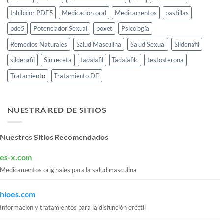
Inhibidor PDE5
Medicación oral
Medicamentos
pastillas
pde5
Potenciador Sexual
poxet
Psicología
Remedios Naturales
Salud Masculina
Salud Sexual
Sildenafil
sildenafil
Sin receta
tadalafil
Tadalafilo
testosterona
Tratamiento
Tratamiento DE
NUESTRA RED DE SITIOS
Nuestros Sitios Recomendados
es-x.com
Medicamentos originales para la salud masculina
hioes.com
Información y tratamientos para la disfunción eréctil