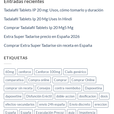
Entradas recientes
Tadalafil Tablets IP 20 mg: Usos, cómo tomarlo y duración
Tadalafil Tablets Ip 20 Mg Uses In Hindi
Comprar Tadalafil Tablets Ip 20 Mg5 Mg
Extra Super Tadarise precio en España 2026
Comprar Extra Super Tadarise sin receta en España
ETIQUETAS
60mg
cenforce
Cenforce 100mg
Cialis genérico
comparativa
Compra online
Comprar
Comprar Online
comprar sin receta
Consejos
contra reembolso
Dapoxetina
dapoxetine
Disfunción Eréctil
doble-accion
dosificacion
dosis
efectos-secundarios
envío 24h españa
Envío discreto
ereccion
España
España
Eyaculación Precoz
guia
Impotencia