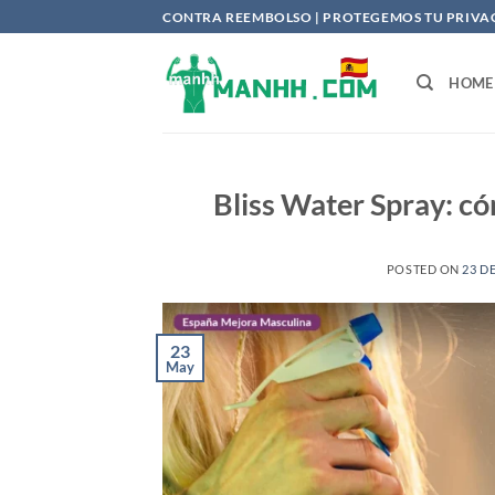
Saltar
CONTRA REEMBOLSO | PROTEGEMOS TU PRIVACI
al
contenido
HOME
Bliss Water Spray: c
POSTED ON
23 D
23
May