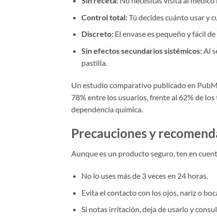
Sin receta:
No necesitas visita al médico
Control total:
Tú decides cuánto usar y c
Discreto:
El envase es pequeño y fácil de 
Sin efectos secundarios sistémicos:
Al s
pastilla.
Un estudio comparativo publicado en PubMed 
78% entre los usuarios, frente al 62% de los
dependencia química.
Precauciones y recomend
Aunque es un producto seguro, ten en cuen
No lo uses más de 3 veces en 24 horas.
Evita el contacto con los ojos, nariz o boc
Si notas irritación, deja de usarlo y consul