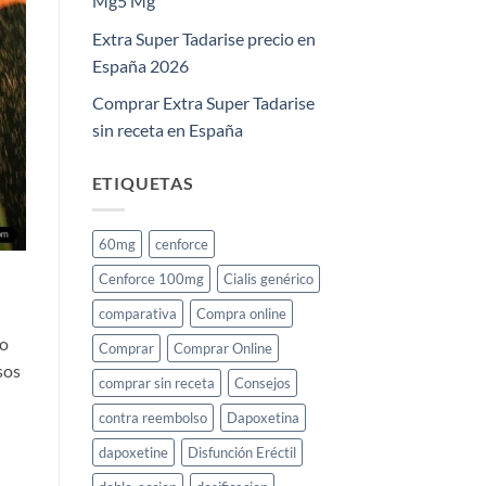
Mg5 Mg
Extra Super Tadarise precio en
España 2026
Comprar Extra Super Tadarise
sin receta en España
ETIQUETAS
60mg
cenforce
Cenforce 100mg
Cialis genérico
comparativa
Compra online
do
Comprar
Comprar Online
sos
comprar sin receta
Consejos
contra reembolso
Dapoxetina
dapoxetine
Disfunción Eréctil