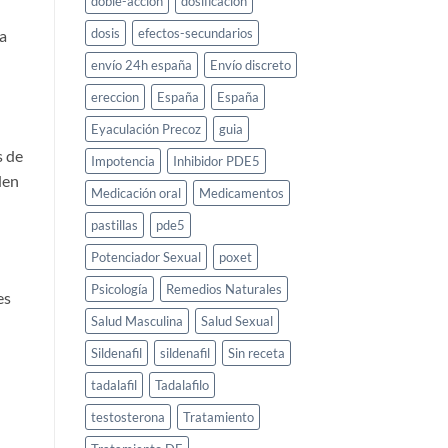
doble-accion
dosificacion
dosis
efectos-secundarios
a
envío 24h españa
Envío discreto
ereccion
España
España
Eyaculación Precoz
guia
s de
Impotencia
Inhibidor PDE5
den
Medicación oral
Medicamentos
pastillas
pde5
Potenciador Sexual
poxet
Psicología
Remedios Naturales
es
Salud Masculina
Salud Sexual
Sildenafil
sildenafil
Sin receta
tadalafil
Tadalafilo
testosterona
Tratamiento