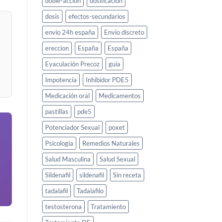
doble-accion
dosificacion
dosis
efectos-secundarios
envío 24h españa
Envío discreto
ereccion
España
España
Eyaculación Precoz
guia
Impotencia
Inhibidor PDE5
Medicación oral
Medicamentos
pastillas
pde5
Potenciador Sexual
poxet
Psicología
Remedios Naturales
Salud Masculina
Salud Sexual
Sildenafil
sildenafil
Sin receta
tadalafil
Tadalafilo
testosterona
Tratamiento