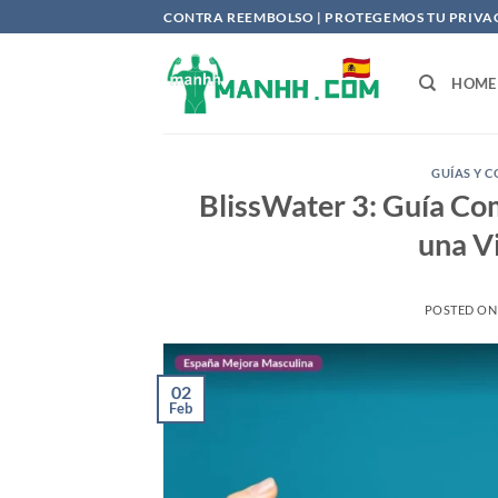
Saltar
CONTRA REEMBOLSO | PROTEGEMOS TU PRIVACI
al
contenido
HOME
GUÍAS Y 
BlissWater 3: Guía Com
una V
POSTED O
02
Feb