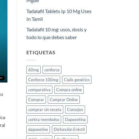
Mgde
Tadalafil Tablets Ip 10 Mg Uses
In Tamil
Tadalafil 10 mg: usos, dosis y
todo lo que debes saber
ETIQUETAS
60mg
cenforce
Cenforce 100mg
Cialis genérico
comparativa
Compra online
su
Comprar
Comprar Online
comprar sin receta
Consejos
ica
contra reembolso
Dapoxetina
ral
dapoxetine
Disfunción Eréctil