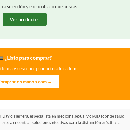
ra selección y encuentra lo que buscas.
Ver productos
¿Listo para comprar?
 tienda y descubre productos de calidad.
omprar en manhh.com →
or
David Herrera
, especialista en medicina sexual y divulgador de salud
res a encontrar soluciones efectivas para la disfunción eréctil y la