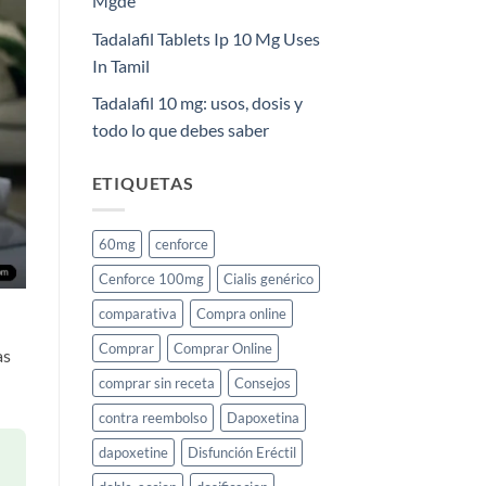
Mgde
Tadalafil Tablets Ip 10 Mg Uses
In Tamil
Tadalafil 10 mg: usos, dosis y
todo lo que debes saber
ETIQUETAS
60mg
cenforce
Cenforce 100mg
Cialis genérico
comparativa
Compra online
Comprar
Comprar Online
as
comprar sin receta
Consejos
contra reembolso
Dapoxetina
dapoxetine
Disfunción Eréctil