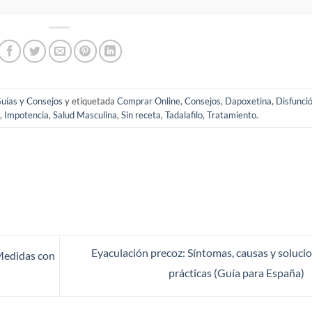
uías y Consejos
y etiquetada
Comprar Online
,
Consejos
,
Dapoxetina
,
Disfunci
z
,
Impotencia
,
Salud Masculina
,
Sin receta
,
Tadalafilo
,
Tratamiento
.
Eyaculación precoz: Síntomas, causas y soluci
 Medidas con
prácticas (Guía para España)