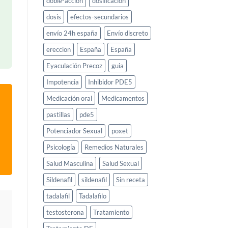
doble-accion
dosificacion
dosis
efectos-secundarios
envío 24h españa
Envío discreto
ereccion
España
España
Eyaculación Precoz
guia
Impotencia
Inhibidor PDE5
Medicación oral
Medicamentos
pastillas
pde5
Potenciador Sexual
poxet
Psicología
Remedios Naturales
Salud Masculina
Salud Sexual
Sildenafil
sildenafil
Sin receta
tadalafil
Tadalafilo
testosterona
Tratamiento