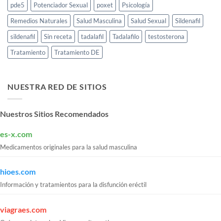
pde5
Potenciador Sexual
poxet
Psicología
Remedios Naturales
Salud Masculina
Salud Sexual
Sildenafil
sildenafil
Sin receta
tadalafil
Tadalafilo
testosterona
Tratamiento
Tratamiento DE
NUESTRA RED DE SITIOS
Nuestros Sitios Recomendados
es-x.com
Medicamentos originales para la salud masculina
hioes.com
Información y tratamientos para la disfunción eréctil
viagraes.com