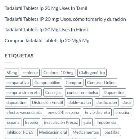
Tadalafil Tablets Ip 20 Mg Uses In Tamil
Tadalafil Tablets IP 20 mg: Usos, cómo tomarlo y duración
Tadalafil Tablets Ip 20 Mg Uses In Hindi
Comprar Tadalafil Tablets Ip 20 Mg5 Mg
ETIQUETAS
60mg
cenforce
Cenforce 100mg
Cialis genérico
comparativa
Compra online
Comprar
Comprar Online
comprar sin receta
Consejos
contra reembolso
Dapoxetina
dapoxetine
Disfunción Eréctil
doble-accion
dosificacion
dosis
efectos-secundarios
envío 24h españa
Envío discreto
ereccion
España
España
Eyaculación Precoz
guia
Impotencia
Inhibidor PDE5
Medicación oral
Medicamentos
pastillas