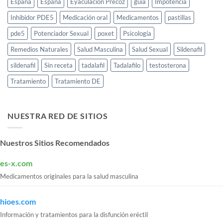
España
España
Eyaculación Precoz
guia
Impotencia
Inhibidor PDE5
Medicación oral
Medicamentos
pastillas
pde5
Potenciador Sexual
poxet
Psicología
Remedios Naturales
Salud Masculina
Salud Sexual
Sildenafil
sildenafil
Sin receta
tadalafil
Tadalafilo
testosterona
Tratamiento
Tratamiento DE
NUESTRA RED DE SITIOS
Nuestros Sitios Recomendados
es-x.com
Medicamentos originales para la salud masculina
hioes.com
Información y tratamientos para la disfunción eréctil