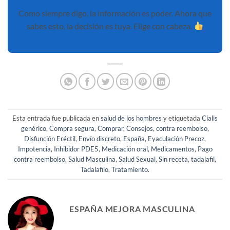
Como siempre digo, la información es poder. Ahora que
sabes esto, la decisión es tuya. Elige con cabeza.
Esta entrada fue publicada en
salud de los hombres
y etiquetada
Cialis
genérico
,
Compra segura
,
Comprar
,
Consejos
,
contra reembolso
,
Disfunción Eréctil
,
Envío discreto
,
España
,
Eyaculación Precoz
,
Impotencia
,
Inhibidor PDE5
,
Medicación oral
,
Medicamentos
,
Pago
contra reembolso
,
Salud Masculina
,
Salud Sexual
,
Sin receta
,
tadalafil
,
Tadalafilo
,
Tratamiento
.
ESPAÑA MEJORA MASCULINA