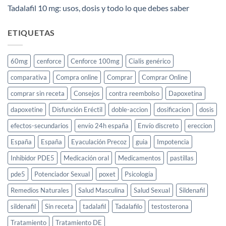
Tadalafil 10 mg: usos, dosis y todo lo que debes saber
ETIQUETAS
60mg
cenforce
Cenforce 100mg
Cialis genérico
comparativa
Compra online
Comprar
Comprar Online
comprar sin receta
Consejos
contra reembolso
Dapoxetina
dapoxetine
Disfunción Eréctil
doble-accion
dosificacion
dosis
efectos-secundarios
envío 24h españa
Envío discreto
ereccion
España
España
Eyaculación Precoz
guia
Impotencia
Inhibidor PDE5
Medicación oral
Medicamentos
pastillas
pde5
Potenciador Sexual
poxet
Psicología
Remedios Naturales
Salud Masculina
Salud Sexual
Sildenafil
sildenafil
Sin receta
tadalafil
Tadalafilo
testosterona
Tratamiento
Tratamiento DE