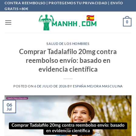
Saltar
CONTRA REEMBOLSO | PROTEGEMOS TU PRIVACIDAD | ENVÍO
GRATIS +80€
al
contenido
0
SALUD DE LOS HOMBRES
Comprar Tadalafilo 20mg contra
reembolso envío: basado en
evidencia científica
POSTED ON
6 DE JULIO DE 2026
BY
ESPAÑA MEJORA MASCULINA
06
Jul