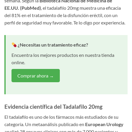
semana. Según la
Biblioteca Nacional de Medicina de
EE.UU. (PubMed)
, el tadalafilo 20mg muestra una eficacia
del 81% en el tratamiento de la disfunción eréctil, con un
perfil de seguridad muy favorable. Te lo digo por experiencia.
¿Necesitas un tratamiento eficaz?
Encuentra los mejores productos en nuestra tienda
online.
Comprar ahora →
Evidencia científica del Tadalafilo 20mg
El tadalafilo es uno de los fármacos más estudiados de su
categoría. Un metaanálisis publicado en
European Urology
analizó 28 ensayos clínicos con más de 7.000 pacientes y