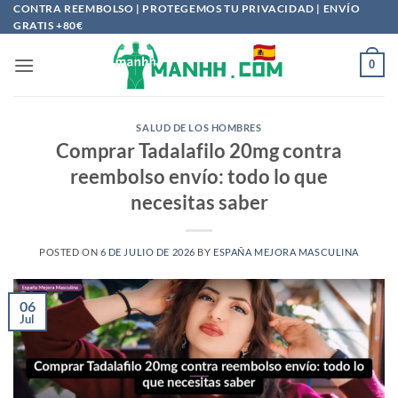
Saltar
CONTRA REEMBOLSO | PROTEGEMOS TU PRIVACIDAD | ENVÍO
GRATIS +80€
al
contenido
0
SALUD DE LOS HOMBRES
Comprar Tadalafilo 20mg contra
reembolso envío: todo lo que
necesitas saber
POSTED ON
6 DE JULIO DE 2026
BY
ESPAÑA MEJORA MASCULINA
06
Jul