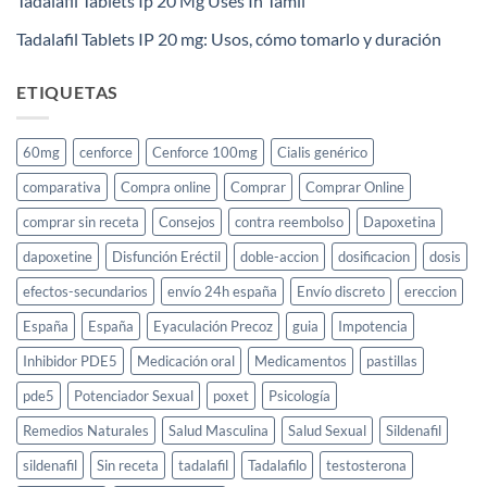
Tadalafil Tablets Ip 20 Mg Uses In Tamil
Tadalafil Tablets IP 20 mg: Usos, cómo tomarlo y duración
ETIQUETAS
60mg
cenforce
Cenforce 100mg
Cialis genérico
comparativa
Compra online
Comprar
Comprar Online
comprar sin receta
Consejos
contra reembolso
Dapoxetina
dapoxetine
Disfunción Eréctil
doble-accion
dosificacion
dosis
efectos-secundarios
envío 24h españa
Envío discreto
ereccion
España
España
Eyaculación Precoz
guia
Impotencia
Inhibidor PDE5
Medicación oral
Medicamentos
pastillas
pde5
Potenciador Sexual
poxet
Psicología
Remedios Naturales
Salud Masculina
Salud Sexual
Sildenafil
sildenafil
Sin receta
tadalafil
Tadalafilo
testosterona