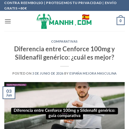
Saltar
CONTRA REEMBOLSO | PROTEGEMOS TU PRIVACIDAD | ENVÍO
GRATIS +80€
al
contenido
0
COMPARATIVAS
Diferencia entre Cenforce 100mg y
Sildenafil genérico: ¿cuál es mejor?
POSTED ON
3 DE JUNIO DE 2026
BY
ESPAÑA MEJORA MASCULINA
03
Jun