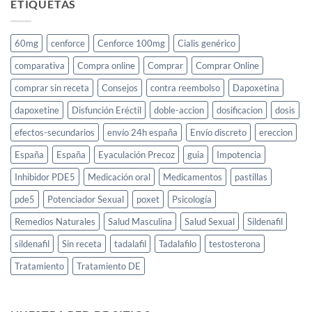
ETIQUETAS
60mg
cenforce
Cenforce 100mg
Cialis genérico
comparativa
Compra online
Comprar
Comprar Online
comprar sin receta
Consejos
contra reembolso
Dapoxetina
dapoxetine
Disfunción Eréctil
doble-accion
dosificacion
dosis
efectos-secundarios
envío 24h españa
Envío discreto
ereccion
España
España
Eyaculación Precoz
guia
Impotencia
Inhibidor PDE5
Medicación oral
Medicamentos
pastillas
pde5
Potenciador Sexual
poxet
Psicología
Remedios Naturales
Salud Masculina
Salud Sexual
Sildenafil
sildenafil
Sin receta
tadalafil
Tadalafilo
testosterona
Tratamiento
Tratamiento DE