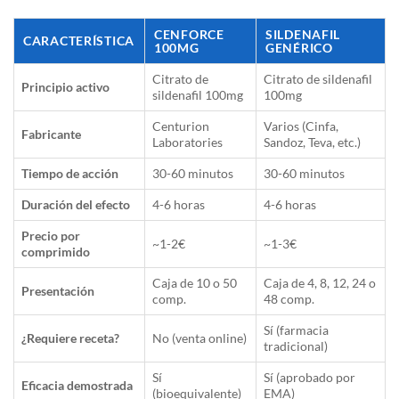
CENFORCE
SILDENAFIL
CARACTERÍSTICA
100MG
GENÉRICO
Citrato de
Citrato de sildenafil
Principio activo
sildenafil 100mg
100mg
Centurion
Varios (Cinfa,
Fabricante
Laboratories
Sandoz, Teva, etc.)
Tiempo de acción
30-60 minutos
30-60 minutos
Duración del efecto
4-6 horas
4-6 horas
Precio por
~1-2€
~1-3€
comprimido
Caja de 10 o 50
Caja de 4, 8, 12, 24 o
Presentación
comp.
48 comp.
Sí (farmacia
¿Requiere receta?
No (venta online)
tradicional)
Sí
Sí (aprobado por
Eficacia demostrada
(bioequivalente)
EMA)