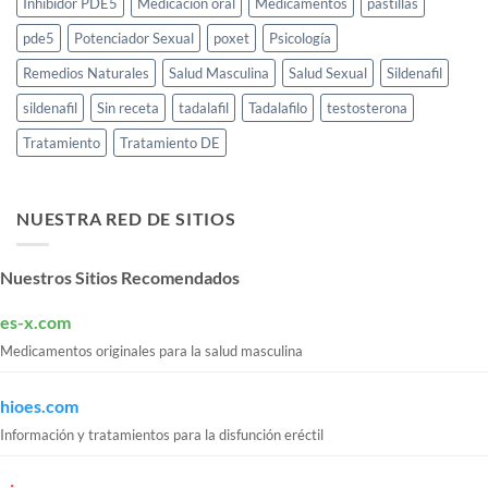
Inhibidor PDE5
Medicación oral
Medicamentos
pastillas
pde5
Potenciador Sexual
poxet
Psicología
Remedios Naturales
Salud Masculina
Salud Sexual
Sildenafil
sildenafil
Sin receta
tadalafil
Tadalafilo
testosterona
Tratamiento
Tratamiento DE
NUESTRA RED DE SITIOS
Nuestros Sitios Recomendados
es-x.com
Medicamentos originales para la salud masculina
hioes.com
Información y tratamientos para la disfunción eréctil