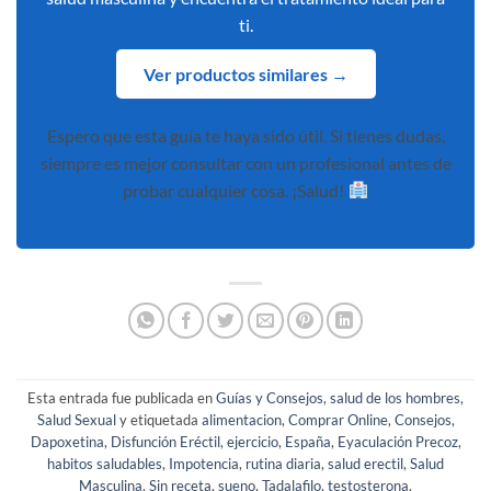
ti.
Ver productos similares →
Espero que esta guía te haya sido útil. Si tienes dudas,
siempre es mejor consultar con un profesional antes de
probar cualquier cosa. ¡Salud!
Esta entrada fue publicada en
Guías y Consejos
,
salud de los hombres
,
Salud Sexual
y etiquetada
alimentacion
,
Comprar Online
,
Consejos
,
Dapoxetina
,
Disfunción Eréctil
,
ejercicio
,
España
,
Eyaculación Precoz
,
habitos saludables
,
Impotencia
,
rutina diaria
,
salud erectil
,
Salud
Masculina
,
Sin receta
,
sueno
,
Tadalafilo
,
testosterona
.