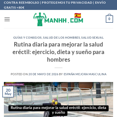
Saltar
CONTRA REEMBOLSO | PROTEGEMOS TU PRIVACIDAD | ENVÍO
GRATIS +80€
al
contenido
0
GUÍAS Y CONSEJOS
,
SALUD DE LOS HOMBRES
,
SALUD SEXUAL
Rutina diaria para mejorar la salud
eréctil: ejercicio, dieta y sueño para
hombres
POSTED ON
20 DE MAYO DE 2026
BY
ESPAÑA MEJORA MASCULINA
20
May