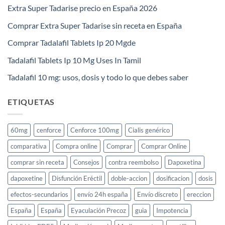
Extra Super Tadarise precio en España 2026
Comprar Extra Super Tadarise sin receta en España
Comprar Tadalafil Tablets Ip 20 Mgde
Tadalafil Tablets Ip 10 Mg Uses In Tamil
Tadalafil 10 mg: usos, dosis y todo lo que debes saber
ETIQUETAS
60mg
cenforce
Cenforce 100mg
Cialis genérico
comparativa
Compra online
Comprar
Comprar Online
comprar sin receta
Consejos
contra reembolso
Dapoxetina
dapoxetine
Disfunción Eréctil
doble-accion
dosificacion
dosis
efectos-secundarios
envío 24h españa
Envío discreto
ereccion
España
España
Eyaculación Precoz
guia
Impotencia