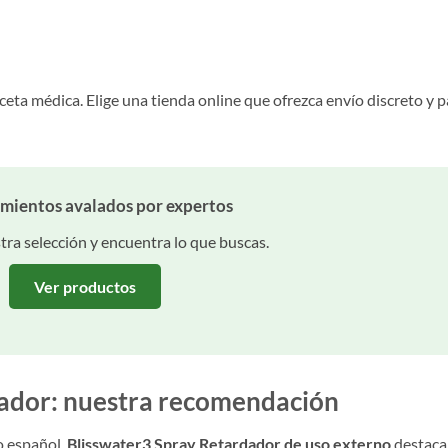
eta médica. Elige una tienda online que ofrezca envío discreto y 
mientos avalados por expertos
ra selección y encuentra lo que buscas.
Ver productos
dador: nuestra recomendación
o español,
Blisswater3 Spray Retardador de uso externo
destaca