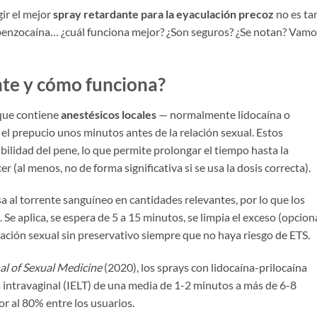
ir el mejor
spray retardante para la eyaculación precoz
no es ta
, benzocaína… ¿cuál funciona mejor? ¿Son seguros? ¿Se notan? Vamo
nte y cómo funciona?
que contiene
anestésicos locales
— normalmente lidocaína o
 el prepucio unos minutos antes de la relación sexual. Estos
ilidad del pene, lo que permite prolongar el tiempo hasta la
er (al menos, no de forma significativa si se usa la dosis correcta).
asa al torrente sanguíneo en cantidades relevantes, por lo que los
e aplica, se espera de 5 a 15 minutos, se limpia el exceso (opciona
ación sexual sin preservativo siempre que no haya riesgo de ETS.
al of Sexual Medicine
(2020), los sprays con lidocaína-prilocaína
 intravaginal (IELT) de una media de 1-2 minutos a más de 6-8
or al 80% entre los usuarios.