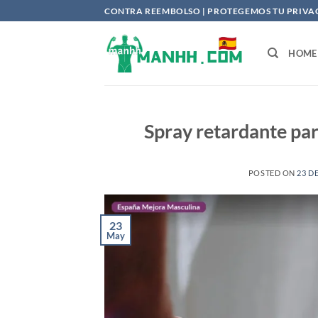
Saltar
CONTRA REEMBOLSO | PROTEGEMOS TU PRIVACI
al
contenido
HOME
Spray retardante par
POSTED ON
23 D
23
May