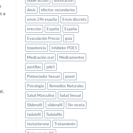
doble-accion
dosificacion
n
dosis
efectos-secundarios
s a
envío 24h españa
Envío discreto
ereccion
España
España
Eyaculación Precoz
guia
Impotencia
Inhibidor PDE5
Medicación oral
Medicamentos
pastillas
pde5
Potenciador Sexual
poxet
Psicología
Remedios Naturales
l,
Salud Masculina
Salud Sexual
Sildenafil
sildenafil
Sin receta
tadalafil
Tadalafilo
testosterona
Tratamiento