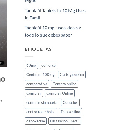
Mgde
Tadalafil Tablets Ip 10 Mg Uses
In Tamil
Tadalafil 10 mg: usos, dosis y
todo lo que debes saber
ETIQUETAS
60mg
cenforce
Cenforce 100mg
Cialis genérico
mo
comparativa
Compra online
Comprar
Comprar Online
oz
comprar sin receta
Consejos
contra reembolso
Dapoxetina
dapoxetine
Disfunción Eréctil