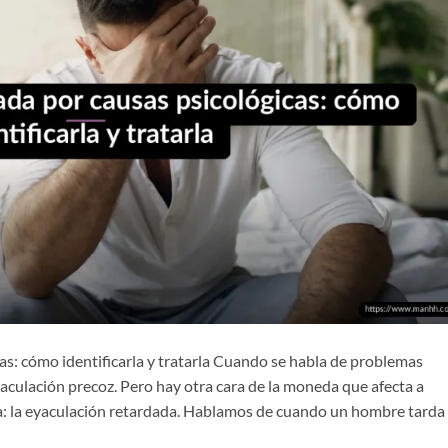
as: cómo identificarla y tratarla Cuando se habla de problemas
aculación precoz. Pero hay otra cara de la moneda que afecta a
a: la eyaculación retardada. Hablamos de cuando un hombre tarda