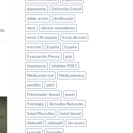
dapoxetine
Disfunción Eréctil
doble-accion
dosificacion
dosis
efectos-secundarios
coz
,
envío 24h españa
Envío discreto
ereccion
España
España
Eyaculación Precoz
guia
Impotencia
Inhibidor PDE5
Medicación oral
Medicamentos
pastillas
pde5
Potenciador Sexual
poxet
Psicología
Remedios Naturales
Salud Masculina
Salud Sexual
Sildenafil
sildenafil
Sin receta
tadalafil
Tadalafilo