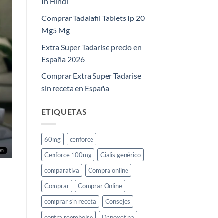
In Hindi
Comprar Tadalafil Tablets Ip 20
Mg5 Mg
Extra Super Tadarise precio en
España 2026
Comprar Extra Super Tadarise
sin receta en España
ETIQUETAS
60mg
cenforce
Cenforce 100mg
Cialis genérico
comparativa
Compra online
Comprar
Comprar Online
comprar sin receta
Consejos
contra reembolso
Dapoxetina