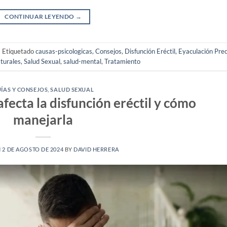
CONTINUAR LEYENDO
→
|
Etiquetado
causas-psicologicas
,
Consejos
,
Disfunción Eréctil
,
Eyaculación Pre
turales
,
Salud Sexual
,
salud-mental
,
Tratamiento
ÍAS Y CONSEJOS
,
SALUD SEXUAL
fecta la disfunción eréctil y cómo
manejarla
N
2 DE AGOSTO DE 2024
BY
DAVID HERRERA