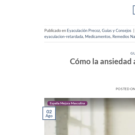
Publicado en
Eyaculación Precoz
,
Guías y Consejos
eyaculacion-retardada
,
Medicamentos
,
Remedios Na
GU
Cómo la ansiedad a
POSTED O
02
Ago