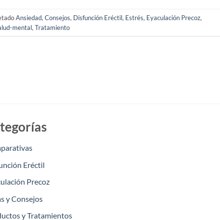
etado
Ansiedad
,
Consejos
,
Disfunción Eréctil
,
Estrés
,
Eyaculación Precoz
,
alud-mental
,
Tratamiento
tegorías
parativas
unción Eréctil
ulación Precoz
s y Consejos
uctos y Tratamientos