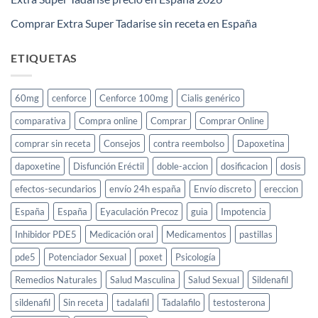
Comprar Extra Super Tadarise sin receta en España
ETIQUETAS
60mg
cenforce
Cenforce 100mg
Cialis genérico
comparativa
Compra online
Comprar
Comprar Online
comprar sin receta
Consejos
contra reembolso
Dapoxetina
dapoxetine
Disfunción Eréctil
doble-accion
dosificacion
dosis
efectos-secundarios
envío 24h españa
Envío discreto
ereccion
España
España
Eyaculación Precoz
guia
Impotencia
Inhibidor PDE5
Medicación oral
Medicamentos
pastillas
pde5
Potenciador Sexual
poxet
Psicología
Remedios Naturales
Salud Masculina
Salud Sexual
Sildenafil
sildenafil
Sin receta
tadalafil
Tadalafilo
testosterona