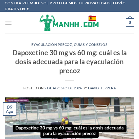
Saltar
CONTRA REEMBOLSO | PROTEGEMOS TU PRIVACIDAD | ENVÍO
GRATIS +80€
al
contenido
0
EYACULACIÓN PRECOZ
,
GUÍAS Y CONSEJOS
Dapoxetine 30 mg vs 60 mg: cuál es la
dosis adecuada para la eyaculación
precoz
POSTED ON
9 DE AGOSTO DE 2024
BY
DAVID HERRERA
09
Ago