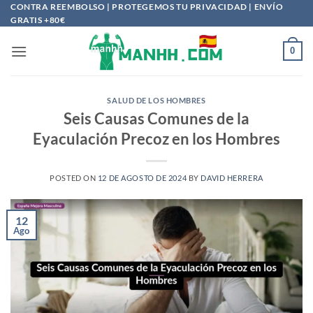
Saltar
CONTRA REEMBOLSO | PROTEGEMOS TU PRIVACIDAD | ENVÍO
GRATIS +80€
al
contenido
0
SALUD DE LOS HOMBRES
Seis Causas Comunes de la
Eyaculación Precoz en los Hombres
POSTED ON
12 DE AGOSTO DE 2024
BY
DAVID HERRERA
12
Ago