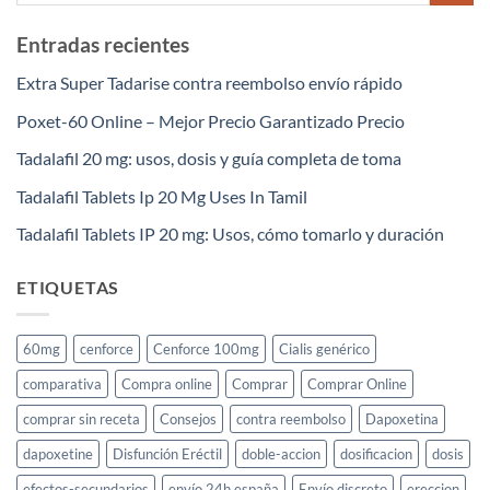
Entradas recientes
Extra Super Tadarise contra reembolso envío rápido
Poxet-60 Online – Mejor Precio Garantizado Precio
Tadalafil 20 mg: usos, dosis y guía completa de toma
Tadalafil Tablets Ip 20 Mg Uses In Tamil
Tadalafil Tablets IP 20 mg: Usos, cómo tomarlo y duración
ETIQUETAS
60mg
cenforce
Cenforce 100mg
Cialis genérico
comparativa
Compra online
Comprar
Comprar Online
comprar sin receta
Consejos
contra reembolso
Dapoxetina
dapoxetine
Disfunción Eréctil
doble-accion
dosificacion
dosis
efectos-secundarios
envío 24h españa
Envío discreto
ereccion