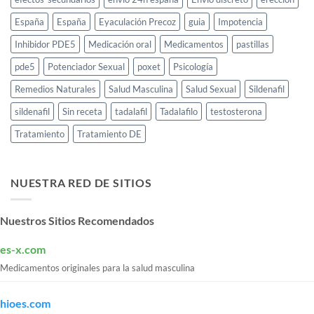
España
España
Eyaculación Precoz
guia
Impotencia
Inhibidor PDE5
Medicación oral
Medicamentos
pastillas
pde5
Potenciador Sexual
poxet
Psicología
Remedios Naturales
Salud Masculina
Salud Sexual
Sildenafil
sildenafil
Sin receta
tadalafil
Tadalafilo
testosterona
Tratamiento
Tratamiento DE
NUESTRA RED DE SITIOS
Nuestros Sitios Recomendados
es-x.com
Medicamentos originales para la salud masculina
hioes.com