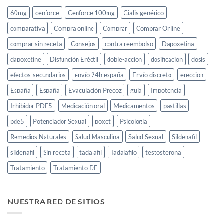
60mg
cenforce
Cenforce 100mg
Cialis genérico
comparativa
Compra online
Comprar
Comprar Online
comprar sin receta
Consejos
contra reembolso
Dapoxetina
dapoxetine
Disfunción Eréctil
doble-accion
dosificacion
dosis
efectos-secundarios
envío 24h españa
Envío discreto
ereccion
España
España
Eyaculación Precoz
guia
Impotencia
Inhibidor PDE5
Medicación oral
Medicamentos
pastillas
pde5
Potenciador Sexual
poxet
Psicología
Remedios Naturales
Salud Masculina
Salud Sexual
Sildenafil
sildenafil
Sin receta
tadalafil
Tadalafilo
testosterona
Tratamiento
Tratamiento DE
NUESTRA RED DE SITIOS