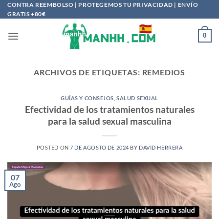
Saltar
CONTRA REEMBOLSO | PROTEGEMOS TU PRIVACIDAD | ENVÍO
GRATIS +80€
al
contenido
0
ARCHIVOS DE ETIQUETAS:
REMEDIOS
GUÍAS Y CONSEJOS
,
SALUD SEXUAL
Efectividad de los tratamientos naturales
para la salud sexual masculina
POSTED ON
7 DE AGOSTO DE 2024
BY
DAVID HERRERA
07
Ago