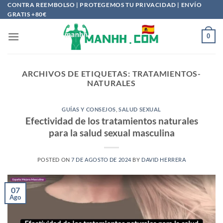
Saltar
CONTRA REEMBOLSO | PROTEGEMOS TU PRIVACIDAD | ENVÍO
GRATIS +80€
al
contenido
0
ARCHIVOS DE ETIQUETAS:
TRATAMIENTOS-
NATURALES
GUÍAS Y CONSEJOS
,
SALUD SEXUAL
Efectividad de los tratamientos naturales
para la salud sexual masculina
POSTED ON
7 DE AGOSTO DE 2024
BY
DAVID HERRERA
07
Ago