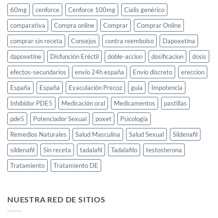
60mg
cenforce
Cenforce 100mg
Cialis genérico
comparativa
Compra online
Comprar
Comprar Online
comprar sin receta
Consejos
contra reembolso
Dapoxetina
dapoxetine
Disfunción Eréctil
doble-accion
dosificacion
dosis
efectos-secundarios
envío 24h españa
Envío discreto
ereccion
España
España
Eyaculación Precoz
guia
Impotencia
Inhibidor PDE5
Medicación oral
Medicamentos
pastillas
pde5
Potenciador Sexual
poxet
Psicología
Remedios Naturales
Salud Masculina
Salud Sexual
Sildenafil
sildenafil
Sin receta
tadalafil
Tadalafilo
testosterona
Tratamiento
Tratamiento DE
NUESTRA RED DE SITIOS