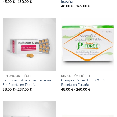
España
Rango
45,00
€
-
150,00
€
de
Rango
48,00
€
-
165,00
€
precios:
de
desde
precios:
45,00 €
desde
hasta
48,00 €
150,00 €
hasta
165,00 €
DISFUNCIÓN ERÉCTIL
DISFUNCIÓN ERÉCTIL
Comprar ​​Extra Super Tadarise
Comprar Super P-FORCE Sin
Sin Receta en España
Receta en España
Rango
Rango
58,00
€
-
237,00
€
48,00
€
-
260,00
€
de
de
precios:
precios:
desde
desde
58,00 €
48,00 €
hasta
hasta
237,00 €
260,00 €