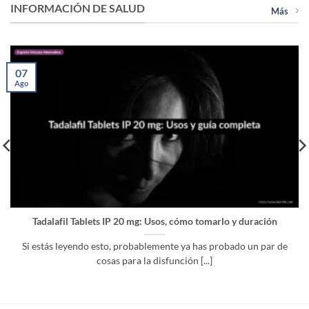
48,00 €
38,00 €
INFORMACIÓN DE SALUD
Más
hasta
hasta
249,00 €
126,00 €
07
Ago
Tadalafil Tablets IP 20 mg: Usos, cómo tomarlo y duración
Si estás leyendo esto, probablemente ya has probado un par de
cosas para la disfunción [...]