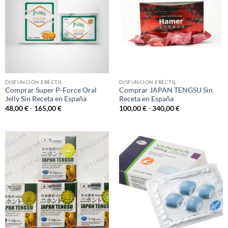
DISFUNCIÓN ERÉCTIL
DISFUNCIÓN ERÉCTIL
Comprar Super P-Force Oral
Comprar JAPAN TENGSU Sin
Jelly​ Sin Receta en España
Receta en España
Rango
Rango
48,00
€
-
165,00
€
100,00
€
-
340,00
€
de
de
precios:
precios:
desde
desde
48,00 €
100,00 €
hasta
hasta
165,00 €
340,00 €