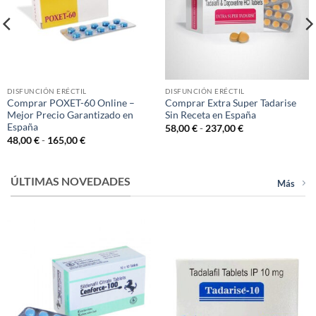
DISFUNCIÓN ERÉCTIL
DISFUNCIÓN ERÉCTIL
Comprar POXET-60 Online –
Comprar ​​Extra Super Tadarise
Mejor Precio Garantizado en
Sin Receta en España
España
Rango
58,00
€
-
237,00
€
de
Rango
48,00
€
-
165,00
€
precios:
de
desde
precios:
58,00 €
desde
hasta
48,00 €
ÚLTIMAS NOVEDADES
237,00 €
Más
hasta
165,00 €