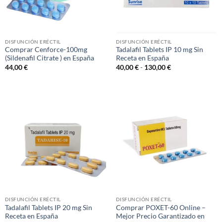
DISFUNCIÓN ERÉCTIL
DISFUNCIÓN ERÉCTIL
Comprar Cenforce-100mg
Tadalafil Tablets IP 10 mg Sin
(Sildenafil Citrate ) en España
Receta en España
Rango
44,00
€
40,00
€
-
130,00
€
de
precios:
desde
40,00 €
hasta
130,00 €
DISFUNCIÓN ERÉCTIL
DISFUNCIÓN ERÉCTIL
Tadalafil Tablets IP 20 mg Sin
Comprar POXET-60 Online –
Receta en España
Mejor Precio Garantizado en