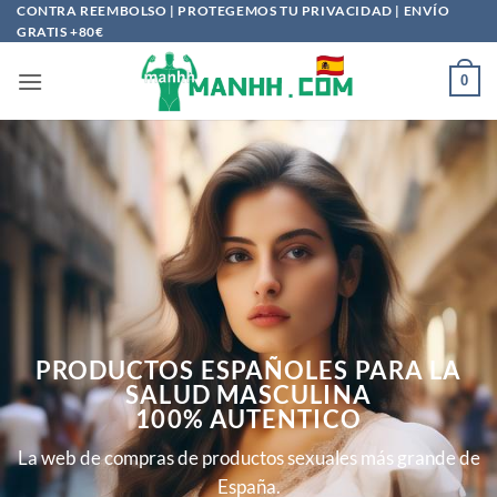
Saltar
CONTRA REEMBOLSO | PROTEGEMOS TU PRIVACIDAD | ENVÍO
GRATIS +80€
al
contenido
0
PRODUCTOS ESPAÑOLES PARA LA
SALUD MASCULINA
100% AUTENTICO
La web de compras de productos sexuales más grande de
España.